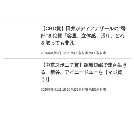
【CBC賞】田井がディアナザールの“臀
部”を絶賛「容量、立体感、張り、どれ
を取っても非凡」
2026年8月5日 12:00 WEB取材班 WEB取材班
【中京スポニチ賞】距離短縮で速さ生き
る 新谷、アイニードユーを【マジ買
う!】
2026年8月1日 18:30 WEB取材班 WEB取材班