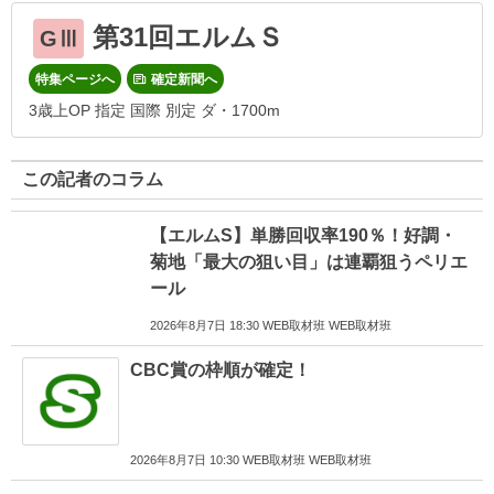
第31回エルムＳ
GⅢ
特集ページへ
確定新聞へ
3歳上OP 指定 国際 別定 ダ・1700m
この記者のコラム
【エルムS】単勝回収率190％！好調・
菊地「最大の狙い目」は連覇狙うペリエ
ール
2026年8月7日 18:30 WEB取材班 WEB取材班
CBC賞の枠順が確定！
2026年8月7日 10:30 WEB取材班 WEB取材班