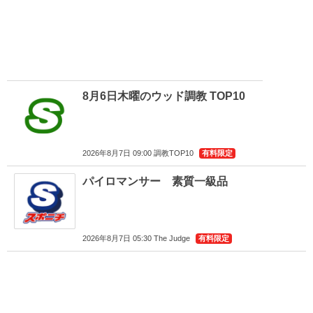
8月6日木曜のウッド調教 TOP10
2026年8月7日 09:00 調教TOP10
有料限定
パイロマンサー 素質一級品
2026年8月7日 05:30 The Judge
有料限定