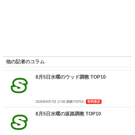
他の記者のコラム
8月5日水曜のウッド調教 TOP10
2026年8月7日 17:00 調教TOP10
有料限定
8月5日水曜の坂路調教 TOP10