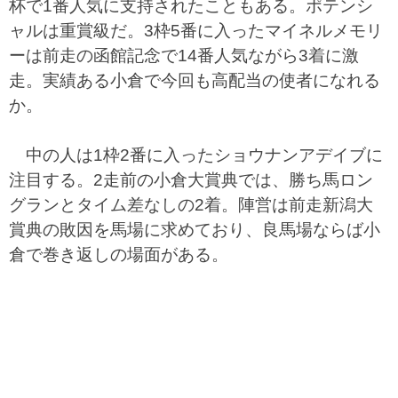
杯で1番人気に支持されたこともある。ポテンシ
ャルは重賞級だ。3枠5番に入ったマイネルメモリ
ーは前走の函館記念で14番人気ながら3着に激
走。実績ある小倉で今回も高配当の使者になれる
か。
中の人は1枠2番に入ったショウナンアデイブに
注目する。2走前の小倉大賞典では、勝ち馬ロン
グランとタイム差なしの2着。陣営は前走新潟大
賞典の敗因を馬場に求めており、良馬場ならば小
倉で巻き返しの場面がある。