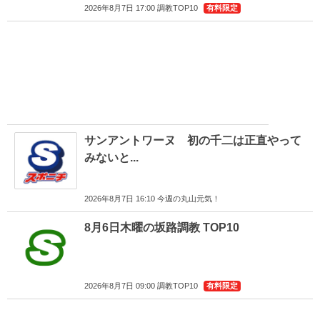
2026年8月7日 17:00 調教TOP10
有料限定
サンアントワーヌ 初の千二は正直やって
みないと...
2026年8月7日 16:10 今週の丸山元気！
8月6日木曜の坂路調教 TOP10
2026年8月7日 09:00 調教TOP10
有料限定