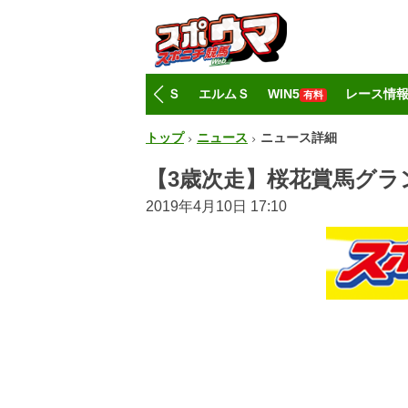
トップ
CBC賞
レパードＳ
エルムＳ
WIN5
レース情
有料
トップ
ニュース
ニュース詳細
【3歳次走】桜花賞馬グラ
2019年4月10日 17:10