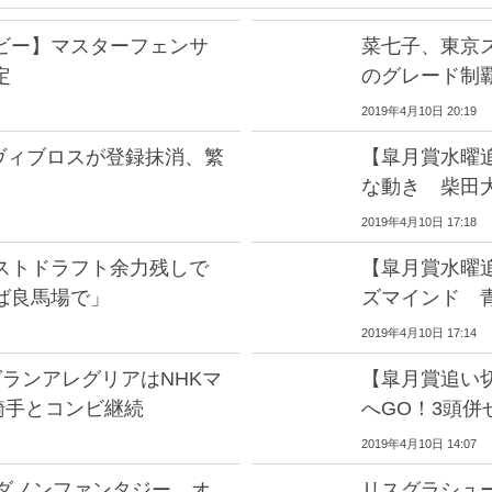
ビー】マスターフェンサ
菜七子、東京
定
のグレード制
2019年4月10日 20:19
ヴィブロスが登録抹消、繁
【皐月賞水曜
な動き 柴田
2019年4月10日 17:18
ストドラフト余力残しで
【皐月賞水曜
ば良馬場で」
ズマインド 
2019年4月10日 17:14
ランアレグリアはNHKマ
【皐月賞追い
騎手とコンビ継続
へGO！3頭併
2019年4月10日 14:07
着ダノンファンタジー、オ
リスグラシュ