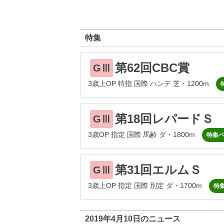
特集
第62回CBC賞
GⅢ
3歳上OP 特指 国際 ハンデ 芝・1200m
第18回レパードＳ
GⅢ
3歳OP 指定 国際 馬齢 ダ・1800m
特集
第31回エルムＳ
GⅢ
3歳上OP 指定 国際 別定 ダ・1700m
特
2019年4月10日のニュース