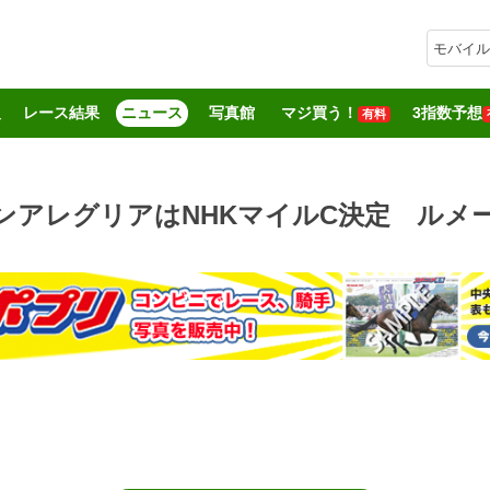
モバイル
報
レース結果
ニュース
写真館
マジ買う！
3指数予想
有料
ンアレグリアはNHKマイルC決定 ルメ