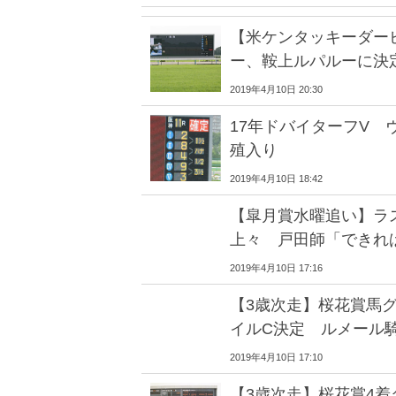
【米ケンタッキーダー
ー、鞍上ルパルーに決
2019年4月10日 20:30
17年ドバイターフV 
殖入り
2019年4月10日 18:42
【皐月賞水曜追い】ラ
上々 戸田師「できれ
2019年4月10日 17:16
【3歳次走】桜花賞馬グ
イルC決定 ルメール
2019年4月10日 17:10
【3歳次走】桜花賞4