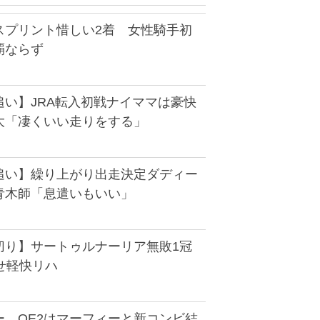
スプリント惜しい2着 女性騎手初
覇ならず
追い】JRA転入初戦ナイママは豪快
大「凄くいい走りをする」
追い】繰り上がり出走決定ダディー
青木師「息遣いもいい」
切り】サートゥルナーリア無敗1冠
せ軽快リハ
ー QE2はマーフィーと新コンビ結