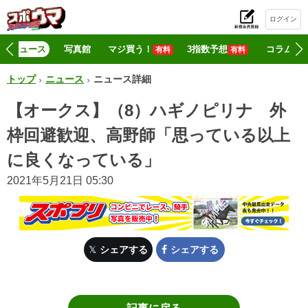
ログイン
初
ニュース
写真館
マジ買う！
3指数予想
コラム
有料
有料
トップ
ニュース
ニュース詳細
【オークス】（8）ハギノピリナ 外
枠回避歓迎、高野師「思っている以上
に良くなっている」
2021年5月21日 05:30
シェアする
シェアする