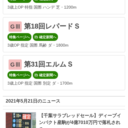
3歳上OP 特指 国際 ハンデ 芝・1200m
第18回レパードＳ
GⅢ
特集ページへ
確定新聞へ
3歳OP 指定 国際 馬齢 ダ・1800m
第31回エルムＳ
GⅢ
特集ページへ
確定新聞へ
3歳上OP 指定 国際 別定 ダ・1700m
2021年5月21日のニュース
【千葉サラブレッドセール】ディープイ
ンパクト産駒が4億7010万円で落札され