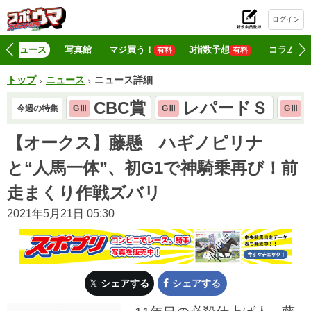
ログイン
初
ニュース
写真館
マジ買う！
3指数予想
コラム
有料
有料
トップ
ニュース
ニュース詳細
CBC賞
レパードＳ
今週の特集
GⅢ
GⅢ
GⅢ
【オークス】藤懸 ハギノピリナ
と“人馬一体”、初G1で神騎乗再び！前
走まくり作戦ズバリ
2021年5月21日 05:30
シェアする
シェアする