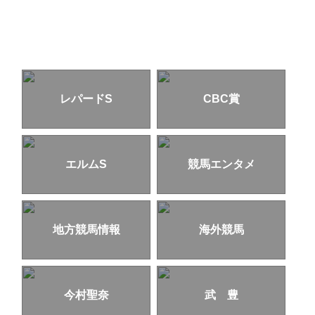
レパードS
CBC賞
エルムS
競馬エンタメ
地方競馬情報
海外競馬
今村聖奈
武 豊