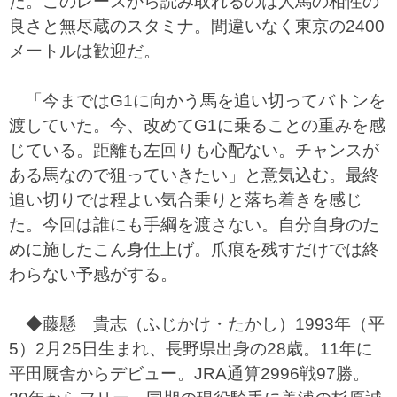
た。このレースから読み取れるのは人馬の相性の
良さと無尽蔵のスタミナ。間違いなく東京の2400
メートルは歓迎だ。
「今まではG1に向かう馬を追い切ってバトンを
渡していた。今、改めてG1に乗ることの重みを感
じている。距離も左回りも心配ない。チャンスが
ある馬なので狙っていきたい」と意気込む。最終
追い切りでは程よい気合乗りと落ち着きを感じ
た。今回は誰にも手綱を渡さない。自分自身のた
めに施したこん身仕上げ。爪痕を残すだけでは終
わらない予感がする。
◆藤懸 貴志（ふじかけ・たかし）1993年（平
5）2月25日生まれ、長野県出身の28歳。11年に
平田厩舎からデビュー。JRA通算2996戦97勝。