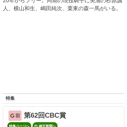
20年からフリー。同期の現役騎手に美浦の杉原誠
人、横山和生、嶋田純次、栗東の森一馬がいる。
特集
第62回CBC賞
GⅢ
特集ページへ
確定新聞へ