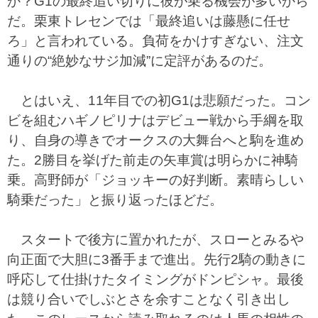
か？G1の最終追い切りに彼が乗る機会が多いから
だ。栗東トレセンでは「最終追いは藤懸に任せ
ろ」と言われている。負荷をかけすぎない、注文
通りの“絶妙なサジ加減”に定評があるのだ。
とはいえ、11年目での初G1は悲願だった。コン
ビを組むハギノピリナはデビュー戦から手綱を取
り、自身の導きでオークスの大舞台へと駒を進め
た。2勝目を挙げた前走の矢車賞は明らかに神騎
乗。高野師が「ジョッキーの好判断。素晴らしい
騎乗だった」と振り返ったほどだ。
スタートで後方に置かれたが、スローとみるや
向正面で大胆に3番手まで進出。先行2騎の動きに
呼応して仕掛けたタイミングがドンピシャ。最後
は競り合いでしぶとさを余すことなく引き出し