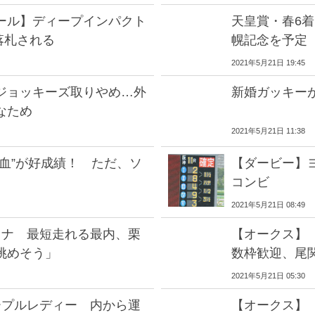
ール】ディープインパクト
天皇賞・春6
落札される
幌記念を予定
2021年5月21日 19:45
ジョッキーズ取りやめ…外
新婚ガッキー
なため
2021年5月21日 11:38
血”が好成績！ ただ、ソ
【ダービー】
コンビ
2021年5月21日 08:49
クナ 最短走れる最内、栗
【オークス】
挑めそう」
数枠歓迎、尾
2021年5月21日 05:30
ープルレディー 内から運
【オークス】