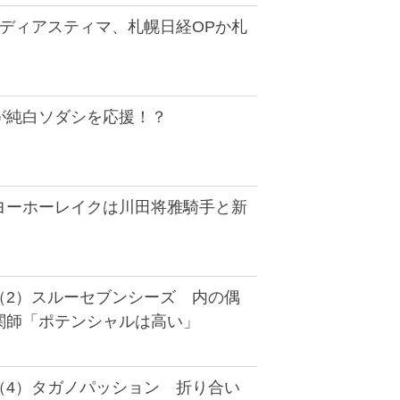
着ディアスティマ、札幌日経OPか札
が純白ソダシを応援！？
ヨーホーレイクは川田将雅騎手と新
（2）スルーセブンシーズ 内の偶
関師「ポテンシャルは高い」
（4）タガノパッション 折り合い