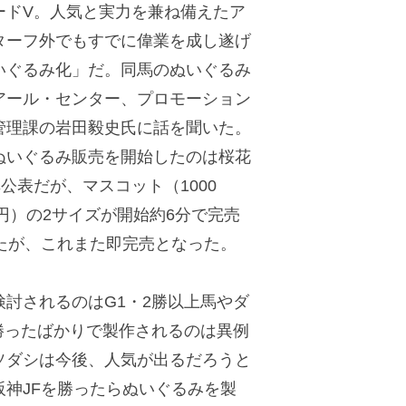
ドV。人気と実力を兼ね備えたア
ターフ外でもすでに偉業を成し遂げ
いぐるみ化」だ。同馬のぬいぐるみ
アール・センター、プロモーション
管理課の岩田毅史氏に話を聞いた。
いぐるみ販売を開始したのは桜花
公表だが、マスコット（1000
0円）の2サイズが開始約6分で完売
たが、これまた即完売となった。
討されるのはG1・2勝以上馬やダ
勝ったばかりで製作されるのは異例
ソダシは今後、人気が出るだろうと
神JFを勝ったらぬいぐるみを製