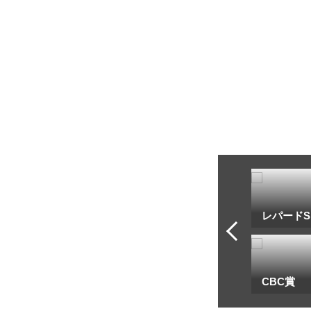
トフ・ルメール
安藤勝己
レパードS
一
地方海外G1出馬表
CBC賞