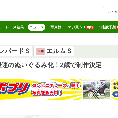
モバイル
報
レース結果
ニュース
写真館
マジ買う！
3指数予想
有料
レパードＳ
エルムＳ
GⅢ
最速のぬいぐるみ化！2歳で制作決定