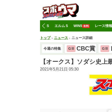
トップ
CBC賞
レパードＳ
エルムＳ
WIN5
レース情
有料
トップ
ニュース
ニュース詳細
CBC賞
今週の特集
GⅢ
GⅢ
【オークス】ソダシ史上
2021年5月21日 05:30