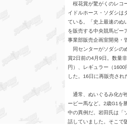
桜花賞が驚がくのレコー
イドルホース・ソダシは
ている。「史上最速のぬ
を販売する中央競馬ピー
事業部販売企画室開発・
同センターがソダシのぬ
賞2日前の4月9日。数量非
円）、レギュラー（160
した。16日に再販売され
通常、ぬいぐるみ化が検
ービー馬など。2歳G1を
中の異例だ。岩田氏は「
話していました。そこで阪