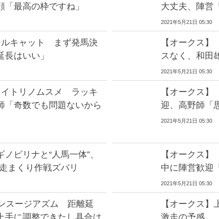
顔「最高の枠ですね」
大丈夫、陣営
2021年5月21日 05:30
ールキャット まず発馬決
【オークス】
延長はいい」
スなく、和田
2021年5月21日 05:30
カイトリノムスメ ラッキ
【オークス】
師「奇数でも問題ないから
迎、高野師「
2021年5月21日 05:30
ノピリナと“人馬一体”、
【オークス】
前走まくり作戦ズバリ
中に陣営歓迎
2021年5月21日 05:30
エンスージアズム 距離延
【オークス】
上手に調整できたし具合は
激走の予感