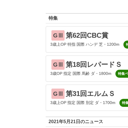
特集
第62回CBC賞
GⅢ
3歳上OP 特指 国際 ハンデ 芝・1200m
第18回レパードＳ
GⅢ
3歳OP 指定 国際 馬齢 ダ・1800m
特集
第31回エルムＳ
GⅢ
3歳上OP 指定 国際 別定 ダ・1700m
特
2021年5月21日のニュース