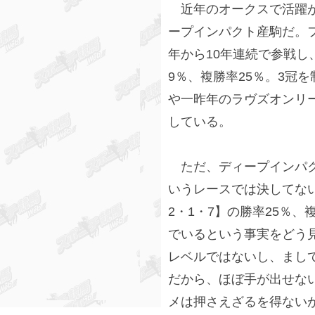
近年のオークスで活躍が
ープインパクト産駒だ。フ
年から10年連続で参戦し、
9％、複勝率25％。3冠
や一昨年のラヴズオンリ
している。
ただ、ディープインパク
いうレースでは決してない
2・1・7】の勝率25％、
でいるという事実をどう見
レベルではないし、まして
だから、ほぼ手が出せな
メは押さえざるを得ない