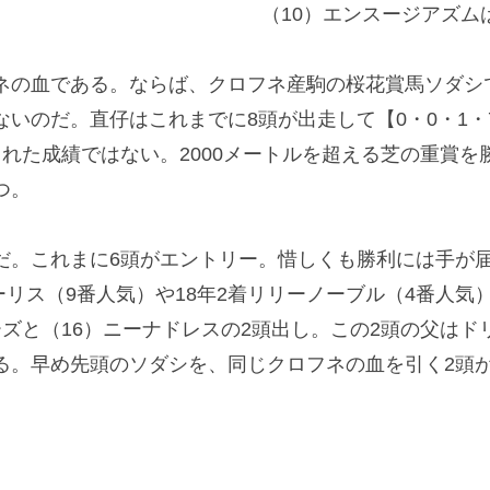
（10）エンスージアズム
の血である。ならば、クロフネ産駒の桜花賞馬ソダシ
いのだ。直仔はこれまでに8頭が出走して【0・0・1・
れた成績ではない。2000メートルを超える芝の重賞
つ。
。これまに6頭がエントリー。惜しくも勝利には手が届い
ーリス（9番人気）や18年2着リリーノーブル（4番人気
ズと（16）ニーナドレスの2頭出し。この2頭の父は
る。早め先頭のソダシを、同じクロフネの血を引く2頭
。