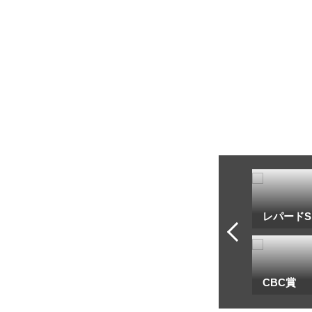
トフ・ルメール
安藤勝己
レパードS
一
地方海外G1出馬表
CBC賞