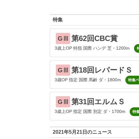
特集
第62回CBC賞
GⅢ
3歳上OP 特指 国際 ハンデ 芝・1200m
第18回レパードＳ
GⅢ
3歳OP 指定 国際 馬齢 ダ・1800m
特集
第31回エルムＳ
GⅢ
3歳上OP 指定 国際 別定 ダ・1700m
特
2021年5月21日のニュース