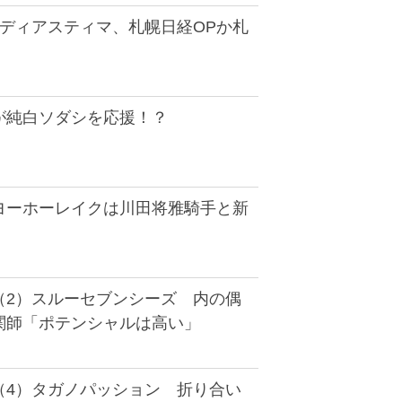
着ディアスティマ、札幌日経OPか札
が純白ソダシを応援！？
ヨーホーレイクは川田将雅騎手と新
（2）スルーセブンシーズ 内の偶
関師「ポテンシャルは高い」
（4）タガノパッション 折り合い