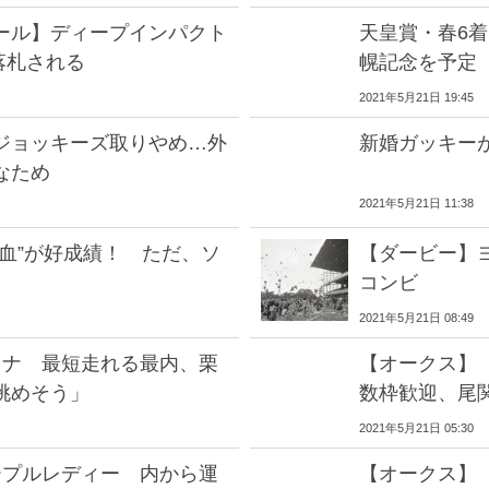
ール】ディープインパクト
天皇賞・春6
落札される
幌記念を予定
2021年5月21日 19:45
ジョッキーズ取りやめ…外
新婚ガッキー
なため
2021年5月21日 11:38
血”が好成績！ ただ、ソ
【ダービー】
コンビ
2021年5月21日 08:49
クナ 最短走れる最内、栗
【オークス】
挑めそう」
数枠歓迎、尾
2021年5月21日 05:30
ープルレディー 内から運
【オークス】