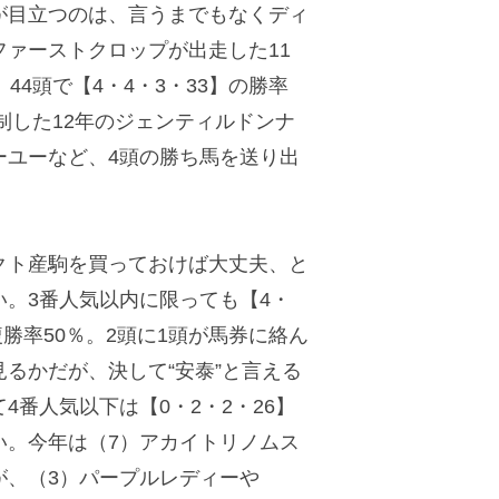
目立つのは、言うまでもなくディ
ァーストクロップが出走した11
44頭で【4・4・3・33】の勝率
を制した12年のジェンティルドンナ
ーユーなど、4頭の勝ち馬を送り出
ト産駒を買っておけば大丈夫、と
。3番人気以内に限っても【4・
複勝率50％。2頭に1頭が馬券に絡ん
るかだが、決して“安泰”と言える
4番人気以下は【0・2・2・26】
い。今年は（7）アカイトリノムス
が、（3）パープルレディーや