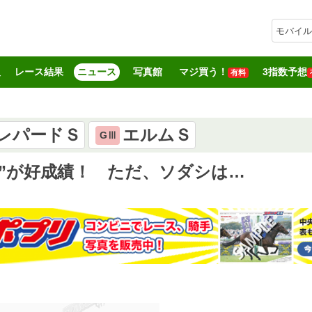
モバイル
報
レース結果
ニュース
写真館
マジ買う！
3指数予想
有料
レパードＳ
エルムＳ
GⅢ
”が好成績！ ただ、ソダシは…