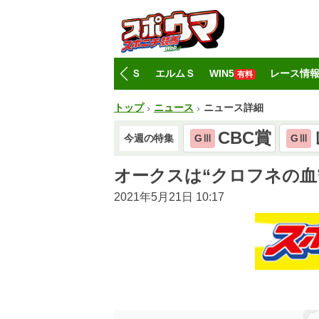
トップ
CBC賞
レパードＳ
エルムＳ
WIN5
レース情
有料
トップ
ニュース
ニュース詳細
CBC賞
今週の特集
GⅢ
GⅢ
オークスは“クロフネの血
2021年5月21日 10:17