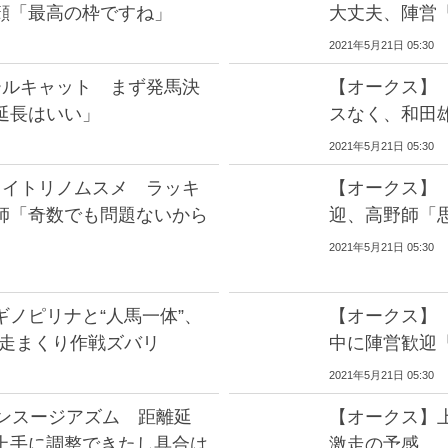
顔「最高の枠ですね」
大丈夫、陣営
2021年5月21日 05:30
ールキャット まず発馬決
【オークス】
延長はいい」
スなく、和田
2021年5月21日 05:30
カイトリノムスメ ラッキ
【オークス】
師「奇数でも問題ないから
迎、高野師「
2021年5月21日 05:30
ノピリナと“人馬一体”、
【オークス】
前走まくり作戦ズバリ
中に陣営歓迎
2021年5月21日 05:30
エンスージアズム 距離延
【オークス】
上手に調整できたし具合は
激走の予感