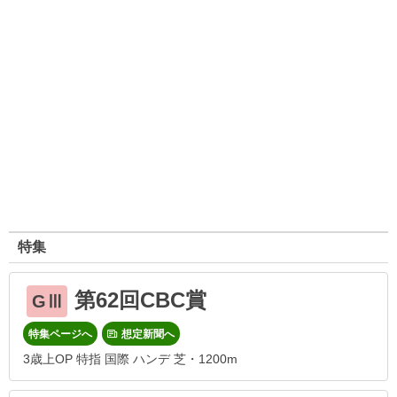
特集
第62回CBC賞
GⅢ
特集ページへ
想定新聞へ
3歳上OP 特指 国際 ハンデ 芝・1200m