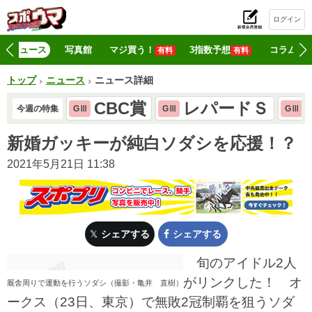
ログイン
初
ニュース
写真館
マジ買う！
3指数予想
コラム
有料
有料
トップ
ニュース
ニュース詳細
CBC賞
レパードＳ
今週の特集
GⅢ
GⅢ
GⅢ
新婚ガッキーが純白ソダシを応援！？
2021年5月21日 11:38
シェアする
シェアする
旬のアイドル2人
がリンクした！ オ
厩舎周りで運動を行うソダシ（撮影・亀井 直樹）
ークス（23日、東京）で無敗2冠制覇を狙うソダ