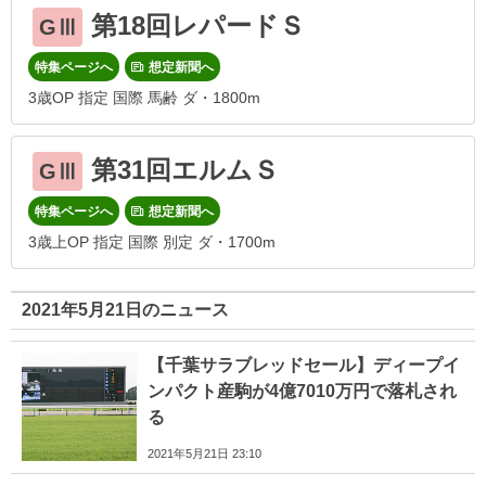
第18回レパードＳ
GⅢ
特集ページへ
想定新聞へ
3歳OP 指定 国際 馬齢 ダ・1800m
第31回エルムＳ
GⅢ
特集ページへ
想定新聞へ
3歳上OP 指定 国際 別定 ダ・1700m
2021年5月21日のニュース
【千葉サラブレッドセール】ディープイ
ンパクト産駒が4億7010万円で落札され
る
2021年5月21日 23:10