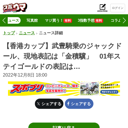
ログイン
初
ニュース
写真館
マジ買う！
3指数予想
コラム
有料
有料
トップ
ニュース
ニュース詳細
【香港カップ】武豊騎乗のジャックド
ール、現地表記は「金積驥」 01年ス
テイゴールドの表記は…
2022年12月8日 18:00
シェアする
シェアする