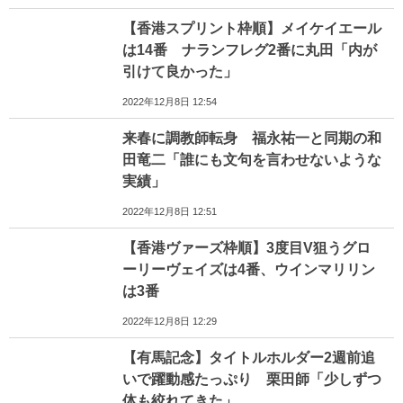
【香港スプリント枠順】メイケイエール
は14番 ナランフレグ2番に丸田「内が
引けて良かった」
2022年12月8日 12:54
来春に調教師転身 福永祐一と同期の和
田竜二「誰にも文句を言わせないような
実績」
2022年12月8日 12:51
【香港ヴァーズ枠順】3度目V狙うグロ
ーリーヴェイズは4番、ウインマリリン
は3番
2022年12月8日 12:29
【有馬記念】タイトルホルダー2週前追
いで躍動感たっぷり 栗田師「少しずつ
体も絞れてきた」