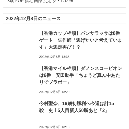
3歳上OP 指定 国際 別定 ダ・1700m
2022年12月8日のニュース
【香港カップ枠順】パンサラッサは8番
ゲート 矢作師「逃げたいと考えていま
す」大逃走再び！？
2022年12月8日 18:35
【香港マイル枠順】ダノンスコーピオン
は6番 安田助手「ちょうど真ん中あた
りでブラボー」
2022年12月8日 18:29
今村聖奈、19歳初勝利へ今週は計15
鞍 史上5人目新人50勝あと「2」
2022年12月8日 18:18