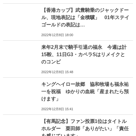
【香港カップ】武豊騎乗のジャックドー
ル、現地表記は「金積驥」 01年ステイ
ゴールドの表記は…
2022年12月8日 18:00
来年2月末で騎手引退の福永 今週は計
15鞍、11日G3・カペラSはリメイクと
のコンビ
2022年12月8日 15:48
キングヘイロー故郷 協和牧場も福永祐
一を祝福 ゆかりの血統「産まれたら預
けます」
2022年12月8日 15:41
【有馬記念】ファン投票1位はタイトル
ホルダー 栗田師「ありがたい」「責任
を感じています」