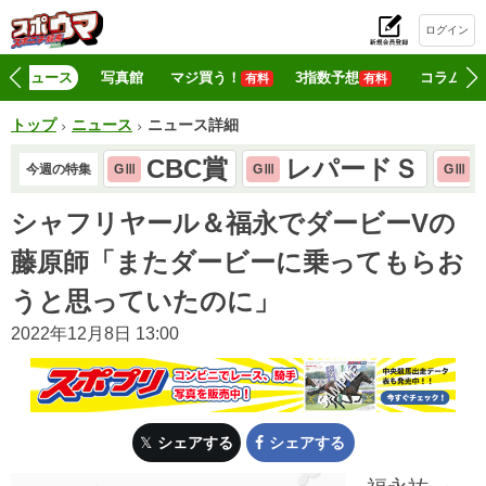
ログイン
初
ニュース
写真館
マジ買う！
3指数予想
コラム
有料
有料
トップ
ニュース
ニュース詳細
CBC賞
レパードＳ
今週の特集
GⅢ
GⅢ
GⅢ
シャフリヤール＆福永でダービーVの
藤原師「またダービーに乗ってもらお
うと思っていたのに」
2022年12月8日 13:00
シェアする
シェアする