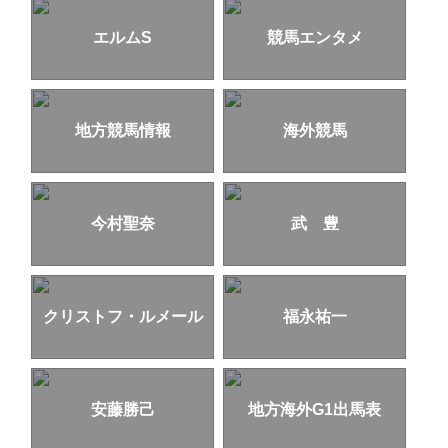
エルムS
競馬エンタメ
地方競馬情報
海外競馬
今村聖奈
武 豊
クリストフ・ルメール
福永祐一
安藤勝己
地方海外G1出馬表