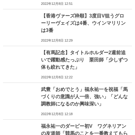
2022年12月8日 12:51
【香港ヴァーズ枠順】3度目V狙うグロ
ーリーヴェイズは4番、ウインマリリン
は3番
2022年12月8日 12:29
【有馬記念】タイトルホルダー2週前追
いで躍動感たっぷり 栗田師「少しずつ
体も絞れてきた」
2022年12月8日 12:22
武豊「おめでとう」福永祐一を祝福「馬
づくりの意識が人一倍、強い」「どんな
調教師になるのか興味深い」
2022年12月8日 12:18
福永祐一のダービー初V ワグネリアン
の友道師「競馬のことを一番教えてもら