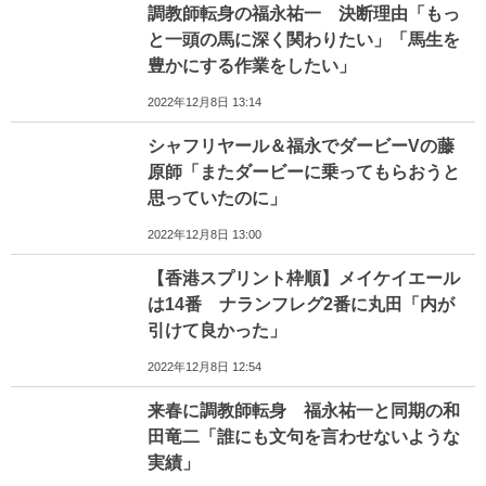
調教師転身の福永祐一 決断理由「もっ
と一頭の馬に深く関わりたい」「馬生を
豊かにする作業をしたい」
2022年12月8日 13:14
シャフリヤール＆福永でダービーVの藤
原師「またダービーに乗ってもらおうと
思っていたのに」
2022年12月8日 13:00
【香港スプリント枠順】メイケイエール
は14番 ナランフレグ2番に丸田「内が
引けて良かった」
2022年12月8日 12:54
来春に調教師転身 福永祐一と同期の和
田竜二「誰にも文句を言わせないような
実績」