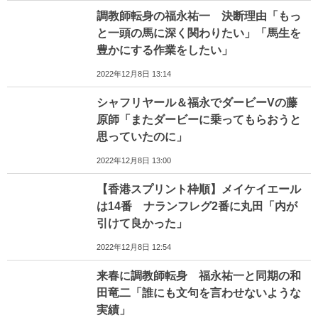
調教師転身の福永祐一 決断理由「もっ
と一頭の馬に深く関わりたい」「馬生を
豊かにする作業をしたい」
2022年12月8日 13:14
シャフリヤール＆福永でダービーVの藤
原師「またダービーに乗ってもらおうと
思っていたのに」
2022年12月8日 13:00
【香港スプリント枠順】メイケイエール
は14番 ナランフレグ2番に丸田「内が
引けて良かった」
2022年12月8日 12:54
来春に調教師転身 福永祐一と同期の和
田竜二「誰にも文句を言わせないような
実績」