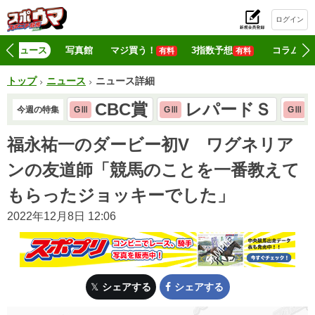
ログイン
初
ニュース
写真館
マジ買う！
3指数予想
コラム
有料
有料
トップ
ニュース
ニュース詳細
CBC賞
レパードＳ
今週の特集
GⅢ
GⅢ
GⅢ
福永祐一のダービー初V ワグネリア
ンの友道師「競馬のことを一番教えて
もらったジョッキーでした」
2022年12月8日 12:06
シェアする
シェアする