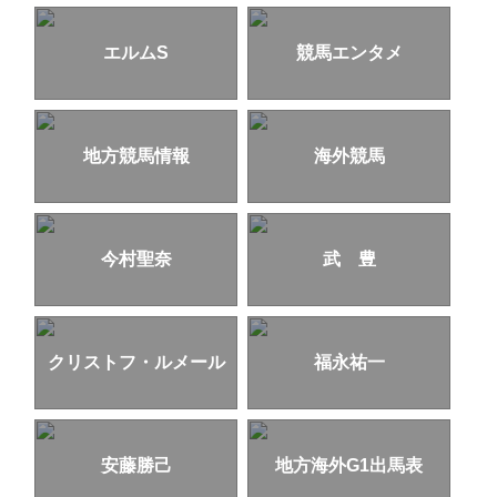
エルムS
競馬エンタメ
地方競馬情報
海外競馬
今村聖奈
武 豊
クリストフ・ルメール
福永祐一
安藤勝己
地方海外G1出馬表