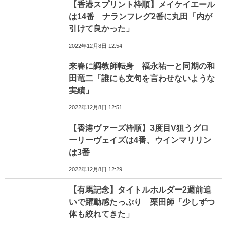
【香港スプリント枠順】メイケイエール
は14番 ナランフレグ2番に丸田「内が
引けて良かった」
2022年12月8日 12:54
来春に調教師転身 福永祐一と同期の和
田竜二「誰にも文句を言わせないような
実績」
2022年12月8日 12:51
【香港ヴァーズ枠順】3度目V狙うグロ
ーリーヴェイズは4番、ウインマリリン
は3番
2022年12月8日 12:29
【有馬記念】タイトルホルダー2週前追
いで躍動感たっぷり 栗田師「少しずつ
体も絞れてきた」