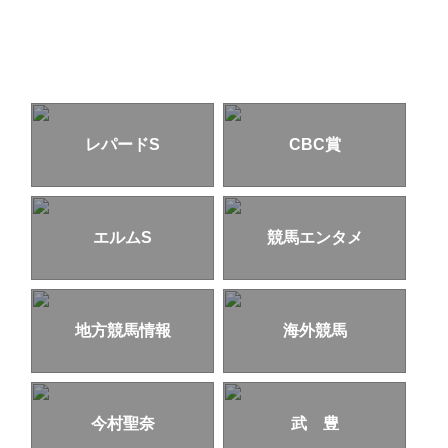
レパードS
CBC賞
エルムS
競馬エンタメ
地方競馬情報
海外競馬
今村聖奈
武 豊