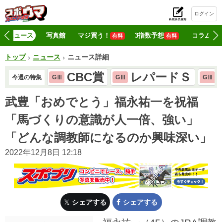
ログイン
初
ニュース
写真館
マジ買う！
3指数予想
コラム
有料
有料
トップ
ニュース
ニュース詳細
CBC賞
レパードＳ
今週の特集
GⅢ
GⅢ
GⅢ
武豊「おめでとう」福永祐一を祝福
「馬づくりの意識が人一倍、強い」
「どんな調教師になるのか興味深い」
2022年12月8日 12:18
シェアする
シェアする