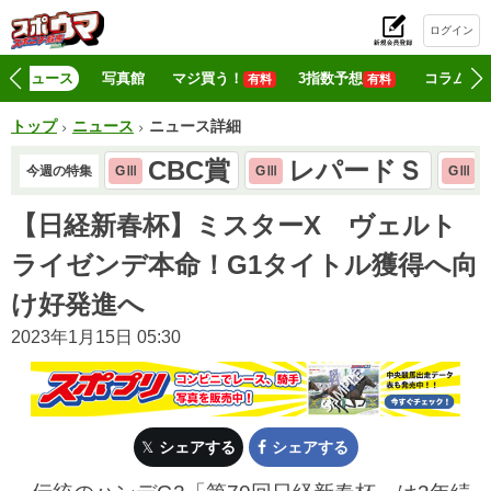
ログイン
初
ニュース
写真館
マジ買う！
3指数予想
コラム
有料
有料
トップ
ニュース
ニュース詳細
CBC賞
レパードＳ
今週の特集
GⅢ
GⅢ
GⅢ
【日経新春杯】ミスターX ヴェルト
ライゼンデ本命！G1タイトル獲得へ向
け好発進へ
2023年1月15日 05:30
シェアする
シェアする