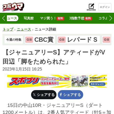
ログイン
初
ニュース
写真館
マジ買う！
3指数予想
コラム
有料
有料
トップ
ニュース
ニュース詳細
CBC賞
レパードＳ
今週の特集
GⅢ
GⅢ
GⅢ
【ジャニュアリーS】アティードがV
田辺「脚をためられた」
2023年1月15日 16:25
シェアする
シェアする
15日の中山10R・ジャニュアリーS（ダート
1200メートル）は、2番人気アティード（牡5＝加