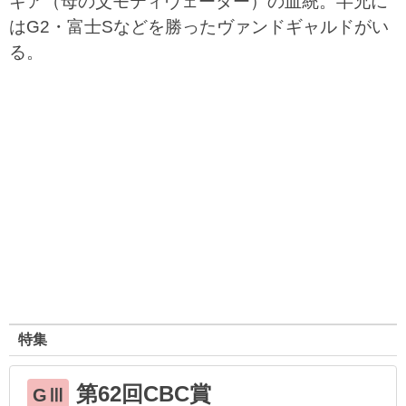
キア（母の父モティヴェーター）の血統。半兄に
はG2・富士Sなどを勝ったヴァンドギャルドがい
る。
特集
第62回CBC賞
GⅢ