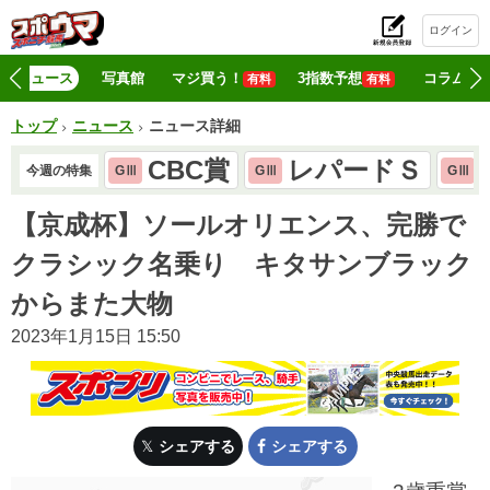
ログイン
初
ニュース
写真館
マジ買う！
3指数予想
コラム
有料
有料
トップ
ニュース
ニュース詳細
CBC賞
レパードＳ
今週の特集
GⅢ
GⅢ
GⅢ
【京成杯】ソールオリエンス、完勝で
クラシック名乗り キタサンブラック
からまた大物
2023年1月15日 15:50
シェアする
シェアする