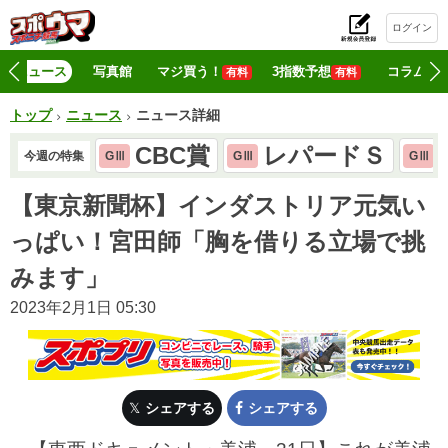
ログイン
初
ニュース
写真館
マジ買う！
3指数予想
コラム
有料
有料
トップ
ニュース
ニュース詳細
CBC賞
レパードＳ
今週の特集
GⅢ
GⅢ
GⅢ
【東京新聞杯】インダストリア元気い
っぱい！宮田師「胸を借りる立場で挑
みます」
2023年2月1日 05:30
シェアする
シェアする