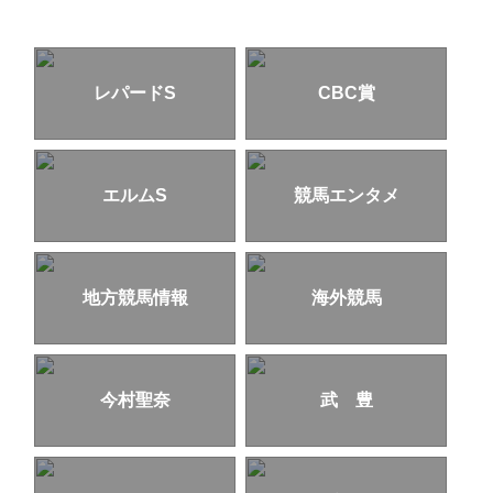
レパードS
CBC賞
エルムS
競馬エンタメ
地方競馬情報
海外競馬
今村聖奈
武 豊