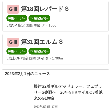
第18回レパードＳ
GⅢ
特集ページへ
確定新聞へ
3歳OP 指定 国際 馬齢 ダ・1800m
第31回エルムＳ
GⅢ
特集ページへ
確定新聞へ
3歳上OP 指定 国際 別定 ダ・1700m
2023年2月1日のニュース
根岸S2着ギルデッドミラー、フェブラ
リーS参戦へ 20年NHKマイルC3着以
来のG1舞台
2023年2月1日 17:54