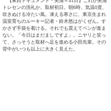
【東西ドキュメント・美浦＝31日】これが美浦
トレセンの洗礼か。取材初日。朝6時、気温0度、
吹きぬける冷たい風。凍える寒さに、東京生まれ
温室育ちのルーキー記者・鈴木悠はがくぜん。す
かさず手袋を着ける。それでも震えてペンが進ま
ない。「今日はまだましですよ」。ニヤリと笑っ
て、さっそうと取材へ足を進める小田先輩。その
背中がいつも以上に大きく見えた。