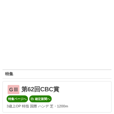
特集
第62回CBC賞
GⅢ
特集ページへ
確定新聞へ
3歳上OP 特指 国際 ハンデ 芝・1200m