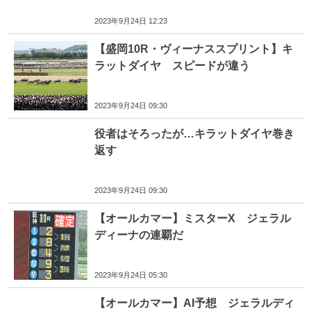
2023年9月24日 12:23
【盛岡10R・ヴィーナススプリント】キ
ラットダイヤ スピードが違う
2023年9月24日 09:30
役者はそろったが…キラットダイヤ巻き
返す
2023年9月24日 09:30
【オールカマー】ミスターX ジェラル
ディーナの連覇だ
2023年9月24日 05:30
【オールカマー】AI予想 ジェラルディ