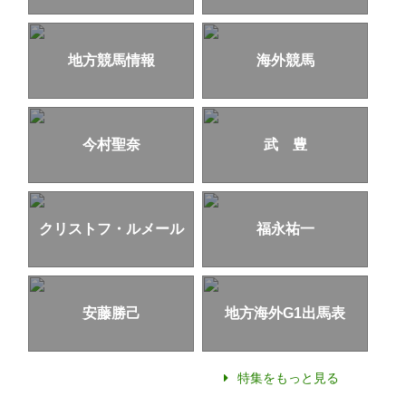
地方競馬情報
海外競馬
今村聖奈
武 豊
クリストフ・ルメール
福永祐一
安藤勝己
地方海外G1出馬表
特集をもっと見る