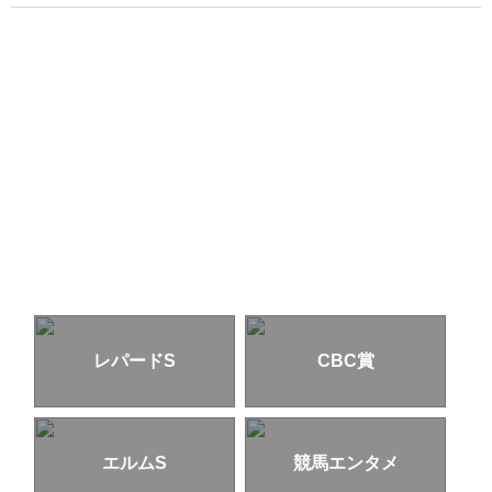
レパードS
CBC賞
エルムS
競馬エンタメ