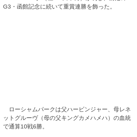
G3・函館記念に続いて重賞連勝を飾った。
ローシャムパークは父ハービンジャー、母レネ
ットグルーヴ（母の父キングカメハメハ）の血統
で通算10戦6勝。