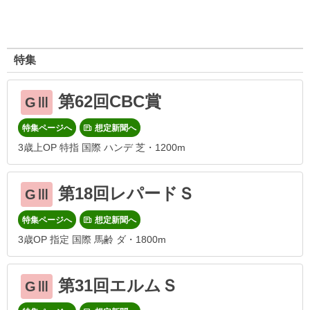
特集
第62回CBC賞
GⅢ
特集ページへ
想定新聞へ
3歳上OP 特指 国際 ハンデ 芝・1200m
第18回レパードＳ
GⅢ
特集ページへ
想定新聞へ
3歳OP 指定 国際 馬齢 ダ・1800m
第31回エルムＳ
GⅢ