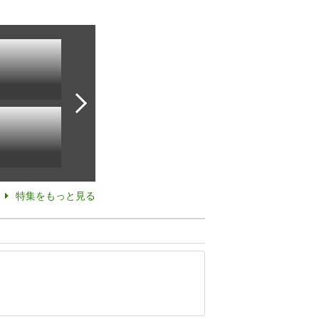
特集をもっと見る