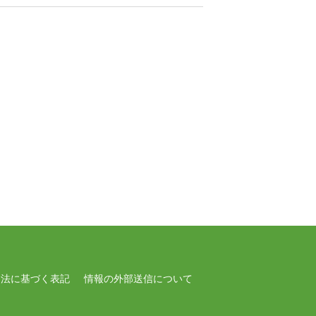
引法に基づく表記
情報の外部送信について