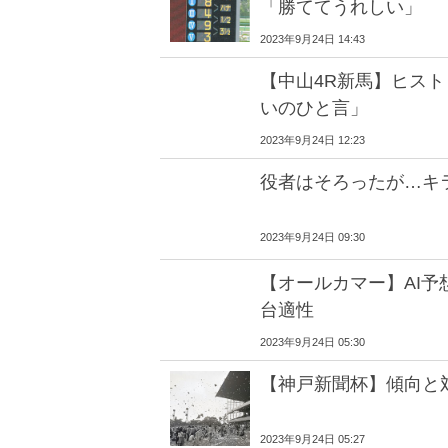
「勝ててうれしい」
2023年9月24日 14:43
【中山4R新馬】ヒス
いのひと言」
2023年9月24日 12:23
役者はそろったが…キ
2023年9月24日 09:30
【オールカマー】AI
台適性
2023年9月24日 05:30
【神戸新聞杯】傾向と
2023年9月24日 05:27