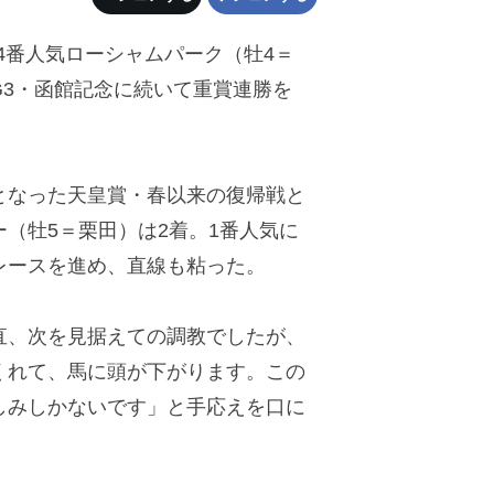
4番人気ローシャムパーク（牡4＝
G3・函館記念に続いて重賞連勝を
なった天皇賞・春以来の復帰戦と
（牡5＝栗田）は2着。1番人気に
レースを進め、直線も粘った。
、次を見据えての調教でしたが、
くれて、馬に頭が下がります。この
しみしかないです」と手応えを口に