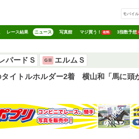
モバイル
報
レース結果
ニュース
写真館
マジ買う！
3指数予想
有料
レパードＳ
エルムＳ
GⅢ
のタイトルホルダー2着 横山和「馬に頭