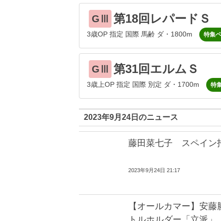
第18回レパードＳ
GⅢ
3歳OP 指定 国際 馬齢 ダ・1800m
特集
第31回エルムＳ
GⅢ
3歳上OP 指定 国際 別定 ダ・1700m
特
2023年9月24日のニュース
藤田菜七子 スペイン
2023年9月24日 21:17
【オールカマー】安藤
トルホルダー「立派」