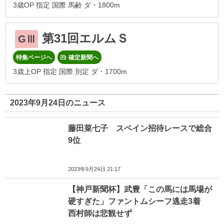
3歳OP 指定 国際 馬齢 ダ・1800m
第31回エルムＳ
GⅢ
特集ページへ
確定新聞へ
3歳上OP 指定 国際 別定 ダ・1700m
2023年9月24日のニュース
藤田菜七子 スペイン招待レースで総合
9位
2023年9月24日 21:17
【神戸新聞杯】武豊「この馬には馬場が
硬すぎた」ファントムシーフ逃走3着
西村師は悲観せず