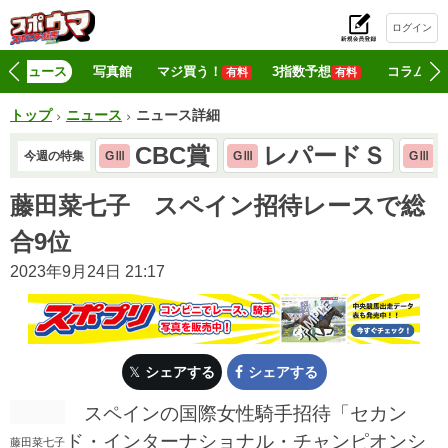
ログイン
初
ニュース
写真館
マジ買う！
3指数予想
コラム
有料
有料
トップ
ニュース
ニュース詳細
CBC賞
レパードＳ
今週の特集
GⅢ
GⅢ
GⅢ
藤田菜七子 スペイン招待レースで総
合9位
2023年9月24日 21:17
シェアする
シェアする
スペインの国際女性騎手招待「セカン
ド・インターナショナル・チャンピオンシ
藤田菜七子