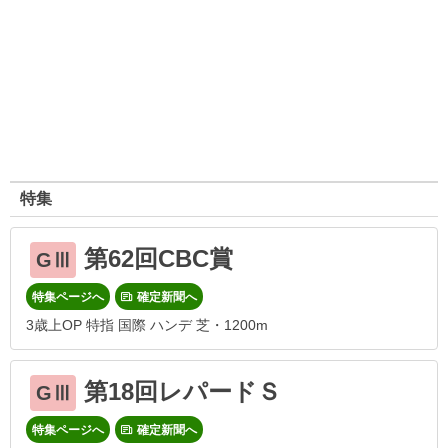
特集
第62回CBC賞
GⅢ
特集ページへ
確定新聞へ
3歳上OP 特指 国際 ハンデ 芝・1200m
第18回レパードＳ
GⅢ
特集ページへ
確定新聞へ