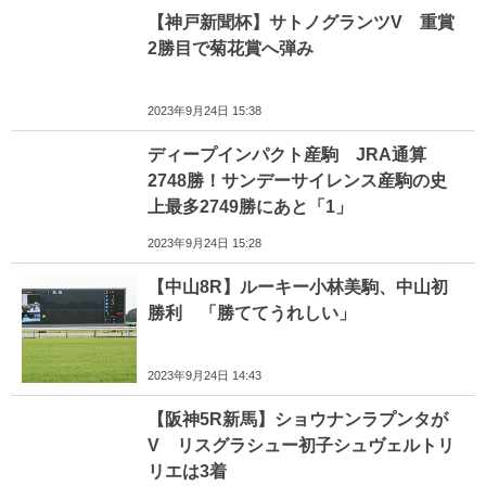
【神戸新聞杯】サトノグランツV 重賞
2勝目で菊花賞へ弾み
2023年9月24日 15:38
ディープインパクト産駒 JRA通算
2748勝！サンデーサイレンス産駒の史
上最多2749勝にあと「1」
2023年9月24日 15:28
【中山8R】ルーキー小林美駒、中山初
勝利 「勝ててうれしい」
2023年9月24日 14:43
【阪神5R新馬】ショウナンラプンタが
V リスグラシュー初子シュヴェルトリ
リエは3着