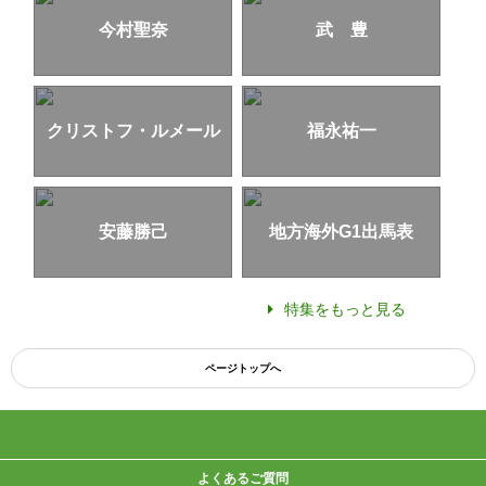
今村聖奈
武 豊
クリストフ・ルメール
福永祐一
安藤勝己
地方海外G1出馬表
特集をもっと見る
ページトップへ
よくあるご質問