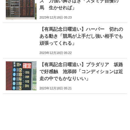
ズ 力強い脚さばき「スタミナ自慢の
馬 生かせれば」
2023年12月18日 05:23
【有馬記念日曜追い】ハーパー 切れの
ある動き「競馬が上手だし強い相手でも
頑張ってくれる」
2023年12月18日 05:22
【有馬記念日曜追い】プラダリア 坂路
で好感触 池添師「コンディションは近
走の中でもかなりいい」
2023年12月18日 05:21