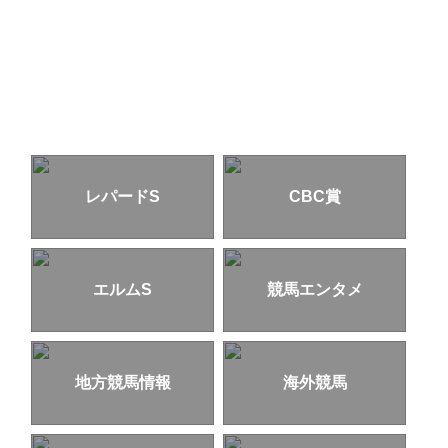
レパードS
CBC賞
エルムS
競馬エンタメ
地方競馬情報
海外競馬