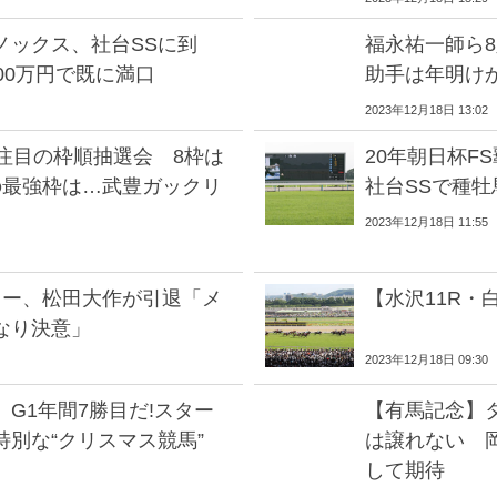
ノックス、社台SSに到
福永祐一師ら8
00万円で既に満口
助手は年明け
2023年12月18日 13:02
注目の枠順抽選会 8枠は
20年朝日杯F
の最強枠は…武豊ガックリ
社台SSで種
2023年12月18日 11:55
ッキー、松田大作が引退「メ
【水沢11R・
なり決意」
2023年12月18日 09:30
G1年間7勝目だ!スター
【有馬記念】
別な“クリスマス競馬”
は譲れない 
して期待