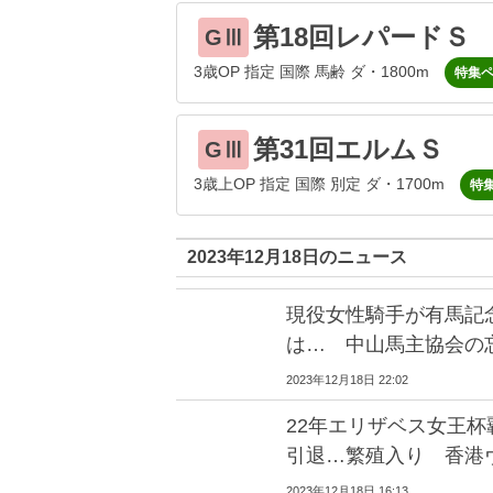
第18回レパードＳ
GⅢ
3歳OP 指定 国際 馬齢 ダ・1800m
特集
第31回エルムＳ
GⅢ
3歳上OP 指定 国際 別定 ダ・1700m
特
2023年12月18日のニュース
現役女性騎手が有馬記
は… 中山馬主協会の
2023年12月18日 22:02
22年エリザベス女王
引退…繁殖入り 香港
2023年12月18日 16:13