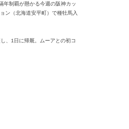
の隔年制覇が懸かる今週の阪神カッ
ション（北海道安平町）で種牡馬入
整し、1日に帰厩。ムーアとの初コ