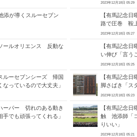
2023年12月18日 05:29
”池添が導くスルーセブン
【有馬記念日
路で圧巻 鞍上
2023年12月18日 05:27
ソールオリエンス 反動な
【有馬記念日
い伸び「言う
2023年12月18日 05:25
スルーセブンシーズ 帰国
【有馬記念日
くなっているので大丈夫」
脚さばき「ス
2023年12月18日 05:23
ハーパー 切れのある動き
【有馬記念日
相手でも頑張ってくれる」
触 池添師「
りいい」
2023年12月18日 05:21