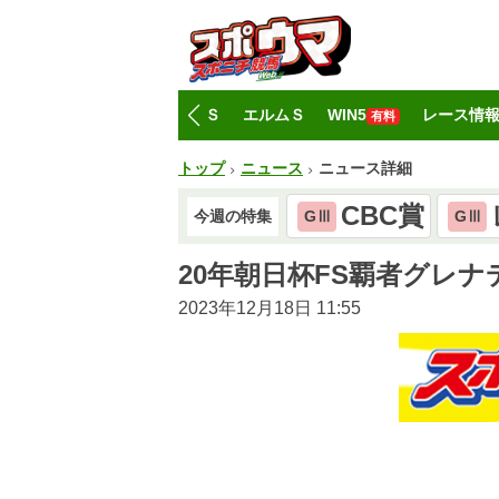
トップ
CBC賞
レパードＳ
エルムＳ
WIN5
レース情
有料
トップ
ニュース
ニュース詳細
CBC賞
今週の特集
GⅢ
GⅢ
20年朝日杯FS覇者グレ
2023年12月18日 11:55