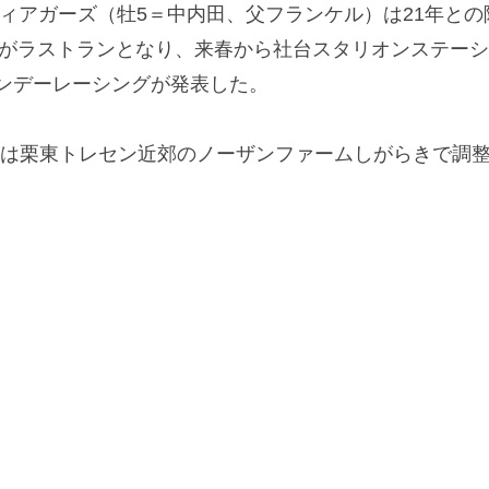
ディアガーズ（牡5＝中内田、父フランケル）は21年と
ル）がラストランとなり、来春から社台スタリオンステー
サンデーレーシングが発表した。
後は栗東トレセン近郊のノーザンファームしがらきで調