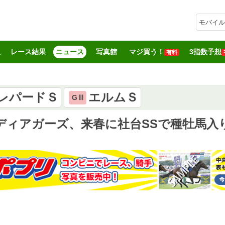
モバイル
報
レース結果
ニュース
写真館
マジ買う！
3指数予想
有料
レパードＳ
エルムＳ
GⅢ
ナディアガーズ、来春に社台SSで種牡馬入