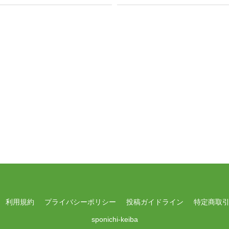
利用規約
プライバシーポリシー
投稿ガイドライン
特定商取
sponichi-keiba