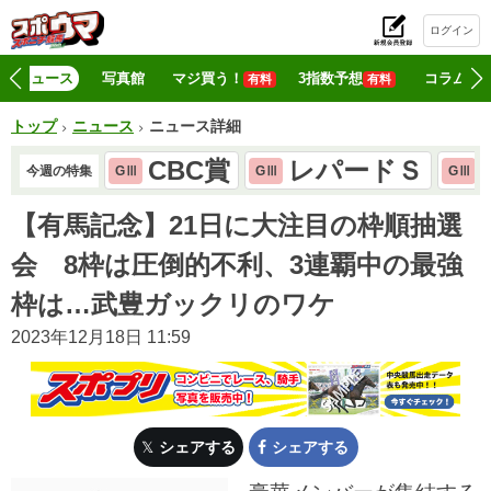
ログイン
初
ニュース
写真館
マジ買う！
3指数予想
コラム
有料
有料
トップ
ニュース
ニュース詳細
CBC賞
レパードＳ
今週の特集
GⅢ
GⅢ
GⅢ
【有馬記念】21日に大注目の枠順抽選
会 8枠は圧倒的不利、3連覇中の最強
枠は…武豊ガックリのワケ
2023年12月18日 11:59
シェアする
シェアする