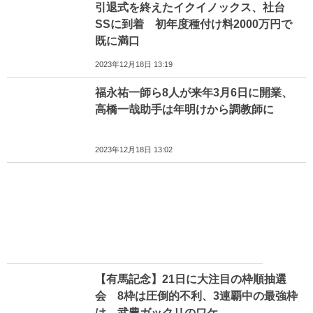
引退式を終えたイクイノックス、社台
SSに到着 初年度種付け料2000万円で
既に満口
2023年12月18日 13:19
福永祐一師ら8人が来年3月6日に開業、
高橋一哉助手は年明けから調教師に
2023年12月18日 13:02
【有馬記念】21日に大注目の枠順抽選
会 8枠は圧倒的不利、3連覇中の最強枠
は…武豊ガックリのワケ