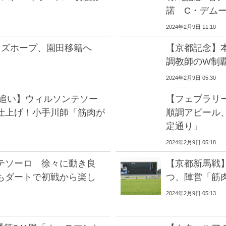
諾 C・デム
2024年2月9日 11:10
イズホープ、園田移籍へ
【京都記念】
調教師のW制
2024年2月9日 05:30
前追い】ウィルソンテソー
【フェブラリ
仕上げ！小手川師「筋肉が
順調アピール
定通り」
2024年2月9日 05:18
テソーロ 徐々に動き良
【京都新馬戦
もダートで初戦から楽し
つ、陣営「筋
2024年2月9日 05:13