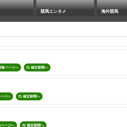
競馬エンタメ
海外競馬
特集ページへ
確定新聞へ
ページへ
確定新聞へ
集ページへ
確定新聞へ