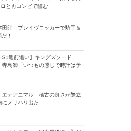
ーロと再コンビで臨む
本田師 ブレイヴロッカーで騎手＆
覇だ！
ーS1週前追い】キングズソード
、寺島師「いつもの感じで時計は予
】エナアニマル 稽古の良さが際立
肉にメリハリ出た」