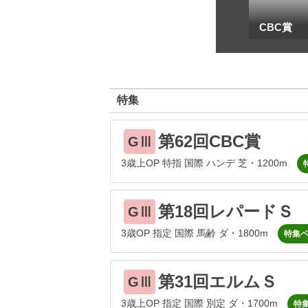
一
地方海外G1出馬表
CBC賞
特集
第62回CBC賞
GⅢ
3歳上OP 特指 国際 ハンデ 芝・1200m
第18回レパードＳ
GⅢ
3歳OP 指定 国際 馬齢 ダ・1800m
特集
第31回エルムＳ
GⅢ
3歳上OP 指定 国際 別定 ダ・1700m
特