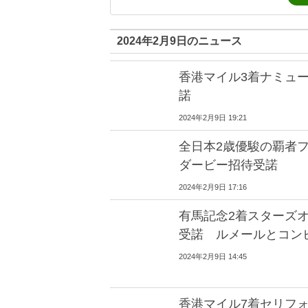
2024年2月9日のニュース
香港マイル3着ナミュ
諾
2024年2月9日 19:21
全日本2歳優駿の覇者フ
ダービー招待受諾
2024年2月9日 17:16
有馬記念2着スターズ
受諾 ルメールとコン
2024年2月9日 14:45
香港マイル7着セリフ