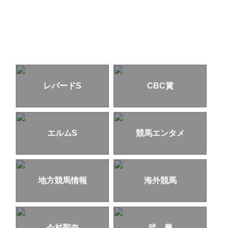
レパードS
CBC賞
エルムS
競馬エンタメ
地方競馬情報
海外競馬
今村聖奈
武 豊