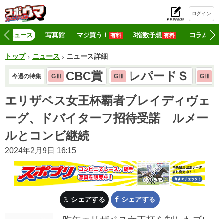
ログイン
初
ニュース
写真館
マジ買う！
3指数予想
コラム
有料
有料
トップ
ニュース
ニュース詳細
CBC賞
レパードＳ
今週の特集
GⅢ
GⅢ
GⅢ
エリザベス女王杯覇者ブレイディヴェ
ーグ、ドバイターフ招待受諾 ルメー
ルとコンビ継続
2024年2月9日 16:15
シェアする
シェアする