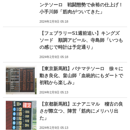
ンテソーロ 戦闘態勢で余裕の仕上げ！
小手川師「筋肉がついてきた」
2024年2月9日 05:18
【フェブラリーS1週前追い】キングズ
ソード 順調アピール、寺島師「いつも
の感じで時計は予定通り」
2024年2月9日 05:18
【東京新馬戦】パナマテソーロ 徐々に
動き良化、畠山師「血統的にもダートで
初戦から楽しみ」
2024年2月9日 05:13
【京都新馬戦】エナアニマル 稽古の良
さが際立つ、陣営「筋肉にメリハリ出
た」
2024年2月9日 05:13