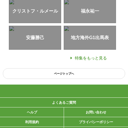
クリストフ・ルメール
福永祐一
安藤勝己
地方海外G1出馬表
特集をもっと見る
ページトップへ
よくあるご質問
ヘルプ
お問い合わせ
利用規約
プライバシーポリシー