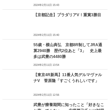
2024年2月11日 15:43
【京都記念】プラダリアV！重賞3勝目
2024年2月11日 15:40
55歳・横山典弘 京都8R制してJRA通
算2940勝 歴代2位あと「3」 史上最
多は武豊の4480勝
2024年2月11日 13:54
【東京4R新馬】11番人気デルマヴァル
ナV 菅原隆「すごくうれしいです」
2024年2月11日 12:56
武豊が療養期間に知ったこと「好きなこ