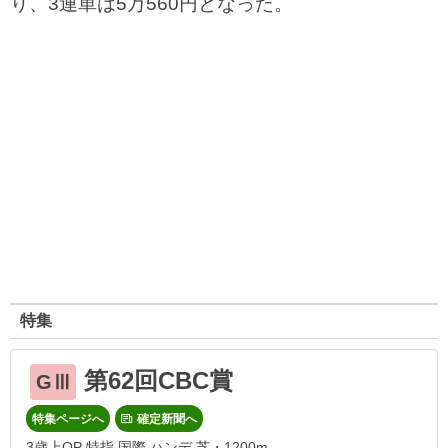
り、3連単は5万560円となった。
特集
第62回CBC賞
GⅢ
特集ページへ
確定新聞へ
3歳上OP 特指 国際 ハンデ 芝・1200m