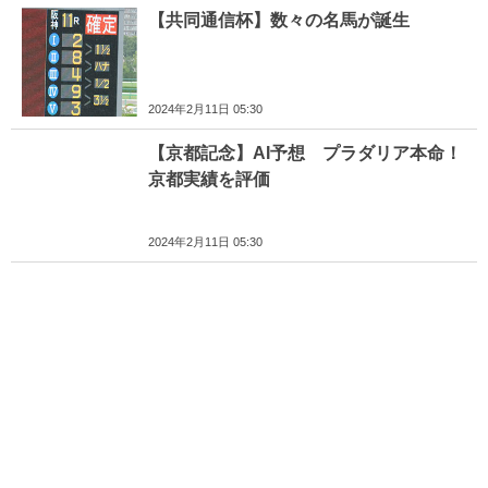
【共同通信杯】数々の名馬が誕生
2024年2月11日 05:30
【京都記念】AI予想 プラダリア本命！
京都実績を評価
2024年2月11日 05:30