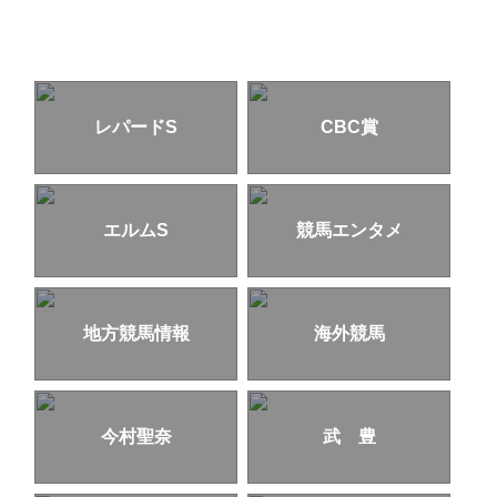
レパードS
CBC賞
エルムS
競馬エンタメ
地方競馬情報
海外競馬
今村聖奈
武 豊