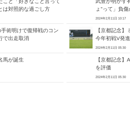
たこと「好きなこと言って
武豊が明かす
とは対照的な過ごし方
ょ”って」負傷
2024年2月11日 10:17
の手術明けで復帰戦のコン
【京都記念】
行で出走取消
今年初戦V発
2024年2月11日 05:30
名馬が誕生
【京都記念】
を評価
2024年2月11日 05:30