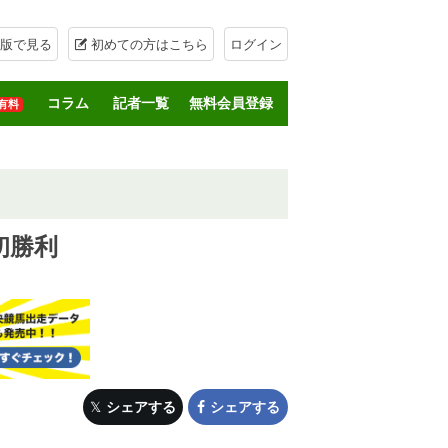
版で見る
初めての方はこちら
ログイン
コラム
記者一覧
無料会員登録
有料
初勝利
シェアする
シェアする