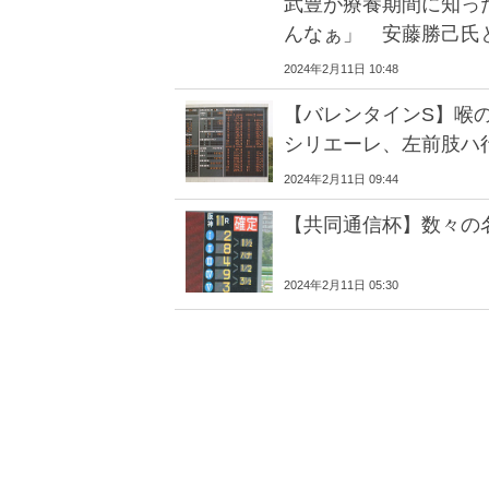
武豊が療養期間に知っ
んなぁ」 安藤勝己氏
2024年2月11日 10:48
【バレンタインS】喉
シリエーレ、左前肢ハ
2024年2月11日 09:44
【共同通信杯】数々の
2024年2月11日 05:30