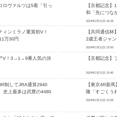
コロヴァルツは5着「引っ
【京都記念】
和「先につな
2024年2月11日 16:29
ティンミラノ重賞初V！
【共同通信杯
1万30円
2歳王者ジャン
2024年2月11日 15:50
V！3→1→9番人気の決
【京都記念】
2024年2月11日 15:40
R制してJRA通算2940
【東京4R新馬
 史上最多は武豊の4480
隆「すごくう
2024年2月11日 12:56