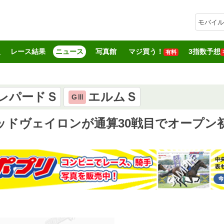
モバイル
報
レース結果
ニュース
写真館
マジ買う！
3指数予想
有料
レパードＳ
エルムＳ
GⅢ
ッドヴェイロンが通算30戦目でオープン