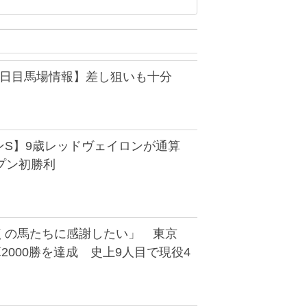
1日目馬場情報】差し狙いも十分
ンS】9歳レッドヴェイロンが通算
プン初勝利
くの馬たちに感謝したい」 東京
算2000勝を達成 史上9人目で現役4