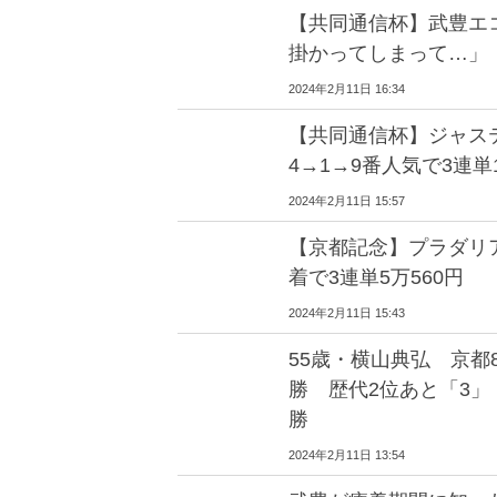
【共同通信杯】武豊エ
掛かってしまって…」
2024年2月11日 16:34
【共同通信杯】ジャス
4→1→9番人気で3連単1
2024年2月11日 15:57
【京都記念】プラダリア
着で3連単5万560円
2024年2月11日 15:43
55歳・横山典弘 京都8
勝 歴代2位あと「3」
勝
2024年2月11日 13:54