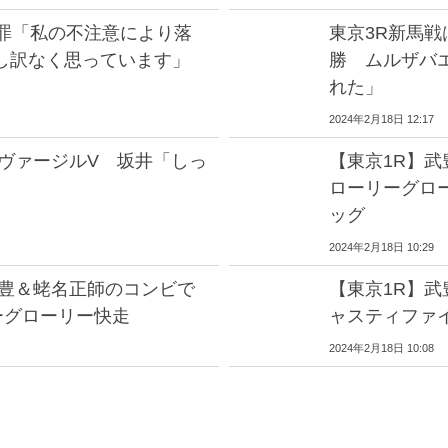
謝罪「私の不注意により落
東京3R新馬
し訳なく思っています」
勝 ムルザバ
れた」
2024年2月18日 12:17
グヴァージルV 坂井「しっ
【東京1R】
」
ローリーグロ
ッグ
2024年2月18日 10:29
武豊＆蛯名正師のコンビで
【東京1R】
ーグローリー快走
ャスティファ
2024年2月18日 10:08