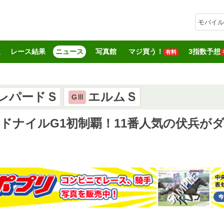
モバイル
報
レース結果
ニュース
写真館
マジ買う！
3指数予想
有料
レパードＳ
エルムＳ
GⅢ
ドナイルG1初制覇！11番人気の伏兵がダ