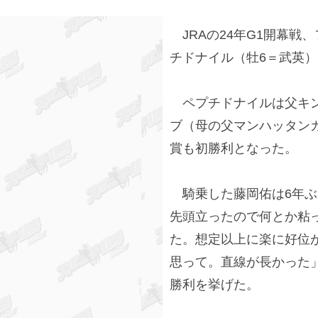
JRAの24年G1開幕戦
チドナイル（牡6＝武英）
ペプチドナイルは父キン
ブ（母の父マンハッタンカ
賞も初勝利となった。
騎乗した藤岡佑は6年ぶり
先頭立ったので何とか粘
た。想定以上に楽に好位
思って。直線が長かった
勝利を挙げた。