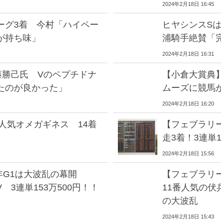
2024年2月18日 16:45
ーグ3着 今村「ハイペー
ヒヤシンスS
が持ち味」
浦騎手絶賛「
2024年2月18日 16:31
藤勝己氏 Vのペプチドナ
【小倉大賞典
たのが良かった」
ムーズに競馬
2024年2月18日 16:20
人気オメガギネス 14着
【フェブラリ
走3着！3連単
2024年2月18日 15:56
年G1は大波乱の幕開
【フェブラリ
3連単153万500円！！
11番人気の伏
の大波乱
2024年2月18日 15:43