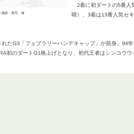
2着に初ダートの5番人
＝撮影・郡司 修
晴）、3着は13番人気セ
れたG3「フェブラリーハンデキャップ」が前身。94年
JRA初のダートG1格上げとなり、初代王者はシンコウウ
。