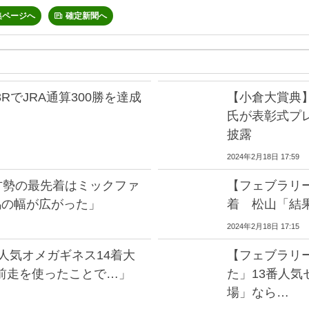
集ページへ
確定新聞へ
RでJRA通算300勝を達成
【小倉大賞典
氏が表彰式プ
披露
2024年2月18日 17:59
方勢の最先着はミックファ
【フェブラリ
馬の幅が広がった」
着 松山「結
2024年2月18日 17:15
人気オメガギネス14着大
【フェブラリ
前走を使ったことで…」
た」13番人気
場」なら…