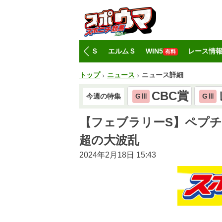
トップ
CBC賞
レパードＳ
エルムＳ
WIN5
レース情
有料
トップ
ニュース
ニュース詳細
CBC賞
今週の特集
GⅢ
GⅢ
【フェブラリーS】ペプチ
超の大波乱
2024年2月18日 15:43