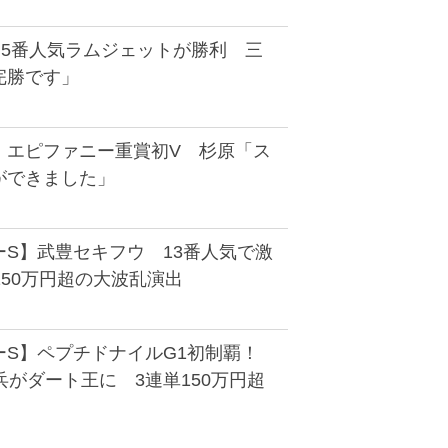
は5番人気ラムジェットが勝利 三
完勝です」
】エピファニー重賞初V 杉原「ス
ができました」
ーS】武豊セキフウ 13番人気で激
150万円超の大波乱演出
ーS】ペプチドナイルG1初制覇！
兵がダート王に 3連単150万円超