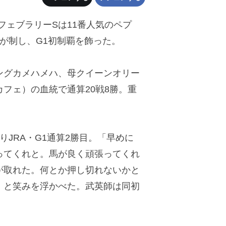
、フェブラリーSは11番人気のペプ
が制し、G1初制覇を飾った。
グカメハメハ、母クイーンオリー
フェ）の血統で通算20戦8勝。重
JRA・G1通算2勝目。「早めに
ってくれと。馬が良く頑張ってくれ
が取れた。何とか押し切れないかと
」と笑みを浮かべた。武英師は同初