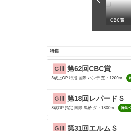
一
地方海外G1出馬表
CBC賞
特集
第62回CBC賞
GⅢ
3歳上OP 特指 国際 ハンデ 芝・1200m
第18回レパードＳ
GⅢ
3歳OP 指定 国際 馬齢 ダ・1800m
特集
第31回エルムＳ
GⅢ