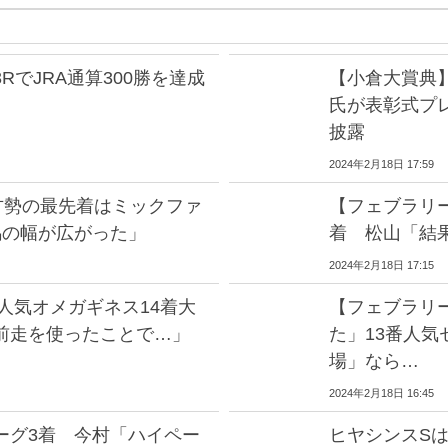
RでJRA通算300勝を達成
【小倉大賞典
氏が表彰式プ
披露
2024年2月18日 17:59
方勢の最先着はミックファ
【フェブラリ
馬の幅が広がった」
着 松山「結
2024年2月18日 17:15
人気オメガギネス14着大
【フェブラリ
前走を使ったことで…」
た」13番人気
場」なら…
2024年2月18日 16:45
ーグ3着 今村「ハイペー
ヒヤシンスS