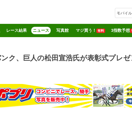
モバイル
報
レース結果
ニュース
写真館
マジ買う！
3指数予想
有料
バンク、巨人の松田宣浩氏が表彰式プレゼ