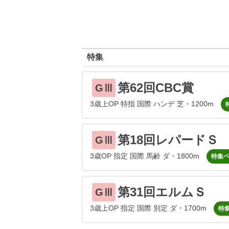
特集
第62回CBC賞
GⅢ
3歳上OP 特指 国際 ハンデ 芝・1200m
第18回レパードＳ
GⅢ
3歳OP 指定 国際 馬齢 ダ・1800m
特集
第31回エルムＳ
GⅢ
3歳上OP 指定 国際 別定 ダ・1700m
特