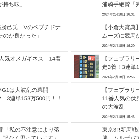
が持ち味」
浦騎手絶賛「
2024年2月18日 16:31
藤勝己氏 Vのペプチドナ
【小倉大賞典
たのが良かった」
ムーズに競馬
2024年2月18日 16:20
人気オメガギネス 14着
【フェブラリ
走3着！3連単
2024年2月18日 15:56
年G1は大波乱の幕開
【フェブラリ
3連単153万500円！！
11番人気の伏
の大波乱
2024年2月18日 15:43
謝罪「私の不注意により落
東京3R新馬
し訳なく思っています」
勝 ムルザバ