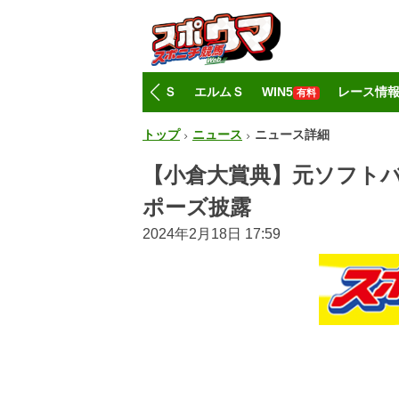
トップ
CBC賞
レパードＳ
エルムＳ
WIN5
レース情
有料
トップ
ニュース
ニュース詳細
【小倉大賞典】元ソフト
ポーズ披露
2024年2月18日 17:59