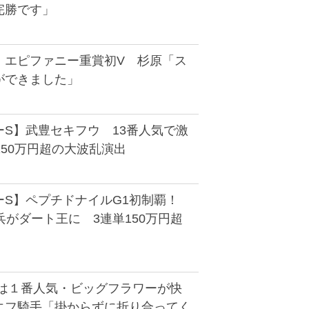
完勝です」
】エピファニー重賞初V 杉原「ス
ができました」
ーS】武豊セキフウ 13番人気で激
150万円超の大波乱演出
ーS】ペプチドナイルG1初制覇！
兵がダート王に 3連単150万円超
戦は１番人気・ビッグフラワーが快
エフ騎手「掛からずに折り合ってく