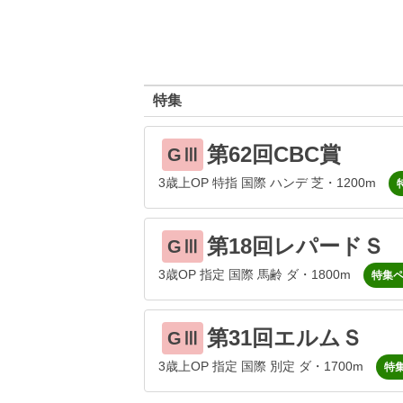
特集
第62回CBC賞
GⅢ
3歳上OP 特指 国際 ハンデ 芝・1200m
第18回レパードＳ
GⅢ
3歳OP 指定 国際 馬齢 ダ・1800m
特集
第31回エルムＳ
GⅢ
3歳上OP 指定 国際 別定 ダ・1700m
特