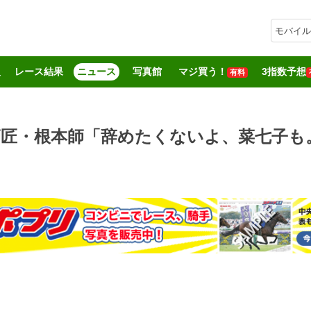
モバイル
報
レース結果
ニュース
写真館
マジ買う！
3指数予想
有料
師匠・根本師「辞めたくないよ、菜七子も