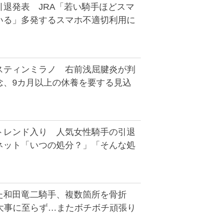
引退発表 JRA「若い騎手ほどスマ
いる」多発するスマホ不適切利用に
スティンミラノ 右前浅屈腱炎が判
念、9カ月以上の休養を要する見込
トレンド入り 人気女性騎手の引退
ネット「いつの処分？」「そんな処
た和田竜二騎手、複数箇所を骨折
「大事に至らず…またボチボチ頑張り