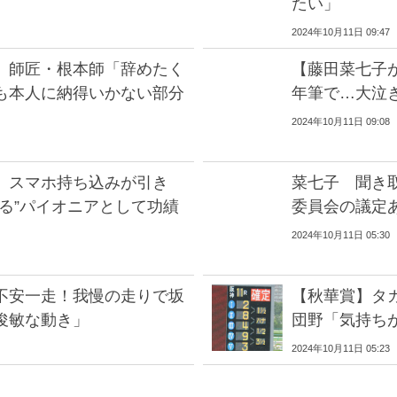
たい」
2024年10月11日 09:47
】師匠・根本師「辞めたく
【藤田菜七子
も本人に納得いかない部分
年筆で…大泣
2024年10月11日 09:08
 スマホ持ち込みが引き
菜七子 聞き
る”パイオニアとして功績
委員会の議定
2024年10月11日 05:30
不安一走！我慢の走りで坂
【秋華賞】タ
俊敏な動き」
団野「気持ち
2024年10月11日 05:23