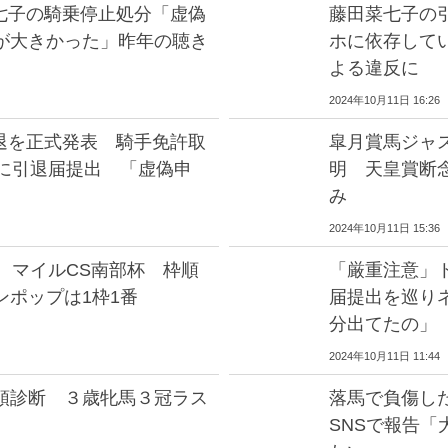
菜七子の騎乗停止処分「虚偽
藤田菜七子の
が大きかった」昨年の聴き
ホに依存して
よる違反に
2024年10月11日 16:26
引退を正式発表 騎手免許取
皐月賞馬ジャ
日に引退届提出 「虚偽申
明 天皇賞断
み
2024年10月11日 15:36
 マイルCS南部杯 枠順
「厳重注意」
ンポップは1枠1番
届提出を巡り
分出てたの」
2024年10月11日 11:44
頭診断 ３歳牝馬３冠ラス
落馬で負傷し
SNSで報告