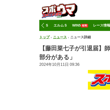
トップ
CBC賞
レパードＳ
エルムＳ
WIN5
レース情
有料
トップ
ニュース
ニュース詳細
【藤田菜七子が引退届】
部分がある」
2024年10月11日 09:36