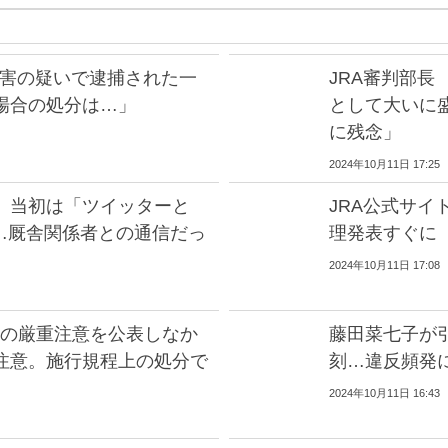
傷害の疑いで逮捕された一
JRA審判部
場合の処分は…」
として大いに
に残念」
2024年10月11日 17:25
 当初は「ツイッターと
JRA公式サ
一転…厩舎関係者との通信だっ
理発表すぐに
2024年10月11日 17:08
月の厳重注意を公表しなか
藤田菜七子が引
注意。施行規程上の処分で
刻…違反頻発
2024年10月11日 16:43