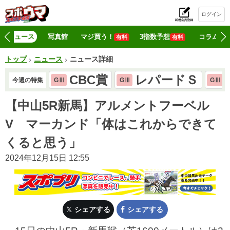
ログイン
初
ニュース
写真館
マジ買う！
3指数予想
コラム
有料
有料
トップ
ニュース
ニュース詳細
CBC賞
レパードＳ
今週の特集
GⅢ
GⅢ
GⅢ
【中山5R新馬】アルメントフーベル
V マーカンド「体はこれからできて
くると思う」
2024年12月15日 12:55
シェアする
シェアする