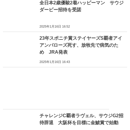
全日本2歳優駿2着ハッピーマン サウジ
ダービー招待を受諾
2025年1月16日 16:52
23年スポニチ賞ステイヤーズS覇者アイ
アンバローズ死す、放牧先で病気のた
め JRA発表
2025年1月16日 16:43
チャレンジC覇者ラヴェル、サウジG2招
待辞退 大阪杯を目標に金鯱賞で始動