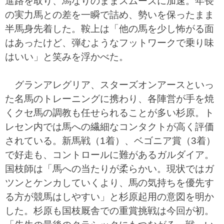
進路を取り、馬なりのままスムーズに加速。年長
の実力馬との差を一瞬で詰め、勢いを保ったまま
半馬身先着した。鞍上は「他の馬を少し怖がる面
はあったけど、弾むようなフットワークで乗り味
はいい」と笑みを浮かべた。
グランアレグリア、スターズオンアースといっ
た名馬のトレーニングに携わり、各陣営が手を焼
くクセ馬の調教も任せられることが多い杉原。ト
レセン内では馬への繊細なコンタクトが高く評価
されている。新馬戦（1着）、ベゴニア賞（3着）
で好走も、コントロールに難があるガルダイア。
国枝師は「馬への当たりが柔らかい。現状ではガ
ツンとケンカしていくより、馬の気持ちを優先す
る方が競馬はしやすい」と杉原起用の意図を明か
した。杉原も国枝厩舎での重賞挑戦は今回が初。