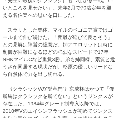
「先生の最後のクラシックにもつながる一戦。い
いところを見せたい」。来年2月で70歳定年を迎
える名伯楽への思いを口にした。
スラリとした馬体。マイルのベゴニア賞ではゴ
ールまで伸び続けた。「距離が延びて良さそう」
との見解は陣営の総意だ。姉アエロリットは時に
制御が困難になるほどの強烈なスピードで17年
NHKマイルCなど重賞3勝。弟も姉同様、素質と危
うさが同居する現状だが、杉原の優しいリードな
ら自然体で力を出し切れる。
《クラシックVの“登竜門”》京成杯はかつて「優
勝馬はクラシックを勝てない」というジンクスが
存在した。1984年グレード制導入以降では、
2010年Vのエイシンフラッシュが初めてジンクス