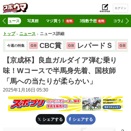
ログイン
初
ニュース
写真館
マジ買う！
3指数予想
コラム
有料
有料
トップ
ニュース
ニュース詳細
CBC賞
レパードＳ
今週の特集
GⅢ
GⅢ
GⅢ
【京成杯】良血ガルダイア弾む乗り
味！Wコースで半馬身先着、国枝師
「馬への当たりが柔らかい」
2025年1月16日 05:30
シェアする
シェアする