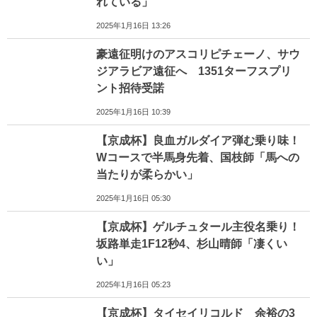
れている」
2025年1月16日 13:26
豪遠征明けのアスコリピチェーノ、サウ
ジアラビア遠征へ 1351ターフスプリ
ント招待受諾
2025年1月16日 10:39
【京成杯】良血ガルダイア弾む乗り味！
Wコースで半馬身先着、国枝師「馬への
当たりが柔らかい」
2025年1月16日 05:30
【京成杯】ゲルチュタール主役名乗り！
坂路単走1F12秒4、杉山晴師「凄くい
い」
2025年1月16日 05:23
【京成杯】タイセイリコルド 余裕の3