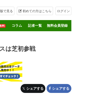
版で見る
初めての方はこちら
ログイン
コラム
記者一覧
無料会員登録
有料
スは芝初参戦
シェアする
シェアする