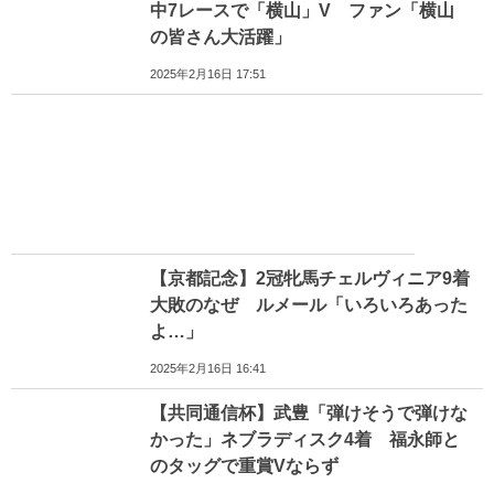
中7レースで「横山」V ファン「横山
の皆さん大活躍」
2025年2月16日 17:51
【京都記念】2冠牝馬チェルヴィニア9着
大敗のなぜ ルメール「いろいろあった
よ…」
2025年2月16日 16:41
【共同通信杯】武豊「弾けそうで弾けな
かった」ネブラディスク4着 福永師と
のタッグで重賞Vならず