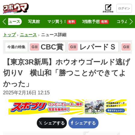
ログイン
初
ニュース
写真館
マジ買う！
3指数予想
コラム
有料
有料
トップ
ニュース
ニュース詳細
CBC賞
レパードＳ
今週の特集
GⅢ
GⅢ
GⅢ
【東京3R新馬】ホウオウゴールド逃げ
切りV 横山和「勝つことができてよ
かった」
2025年2月16日 12:15
シェアする
シェアする