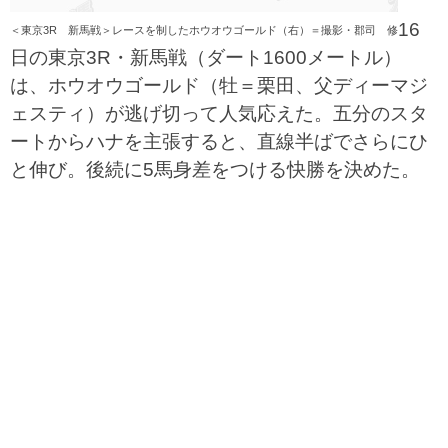
16
＜東京3R 新馬戦＞レースを制したホウオウゴールド（右）＝撮影・郡司 修
日の東京3R・新馬戦（ダート1600メートル）
は、ホウオウゴールド（牡＝栗田、父ディーマジ
ェスティ）が逃げ切って人気応えた。五分のスタ
ートからハナを主張すると、直線半ばでさらにひ
と伸び。後続に5馬身差をつける快勝を決めた。