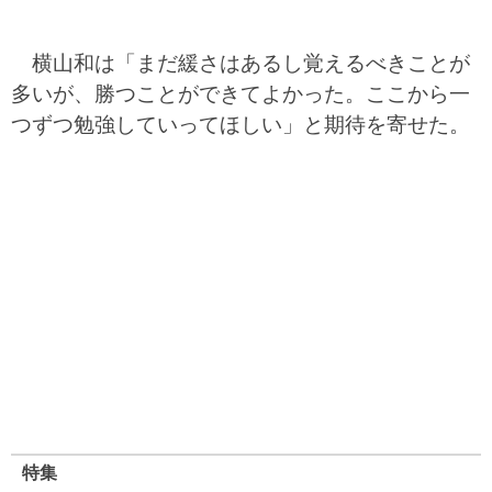
横山和は「まだ緩さはあるし覚えるべきことが
多いが、勝つことができてよかった。ここから一
つずつ勉強していってほしい」と期待を寄せた。
特集