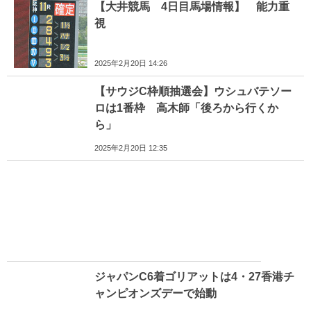
【大井競馬 4日目馬場情報】 能力重
視
2025年2月20日 14:26
【サウジC枠順抽選会】ウシュバテソー
ロは1番枠 高木師「後ろから行くか
ら」
2025年2月20日 12:35
ジャパンC6着ゴリアットは4・27香港チ
ャンピオンズデーで始動