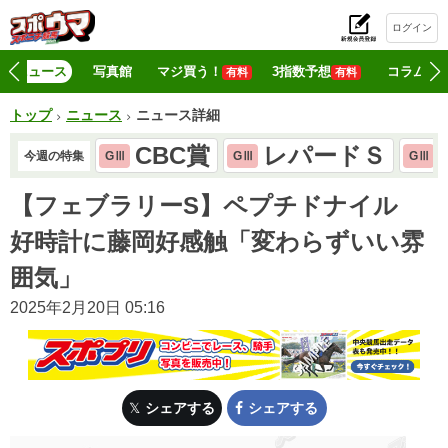
ログイン
初
ニュース
写真館
マジ買う！
3指数予想
コラム
有料
有料
トップ
ニュース
ニュース詳細
CBC賞
レパードＳ
今週の特集
GⅢ
GⅢ
GⅢ
【フェブラリーS】ペプチドナイル
好時計に藤岡好感触「変わらずいい雰
囲気」
2025年2月20日 05:16
シェアする
シェアする