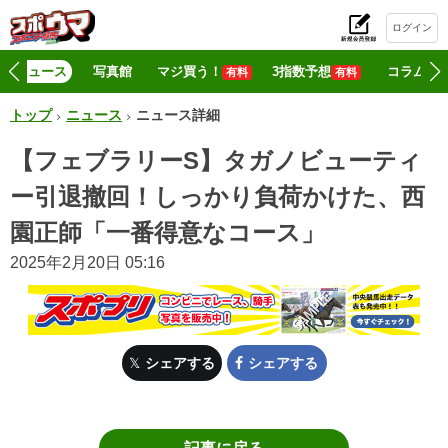
ログイン
初
ニュース
写真館
マジ買う！
3指数予想
コラム
有料
有料
トップ
ニュース
ニュース詳細
【フェブラリーS】タガノビューティ
ー引退撤回！しっかり負荷かけた、西
園正師「一番得意なコース」
2025年2月20日 05:16
シェアする
シェアする