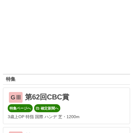
特集
第62回CBC賞
GⅢ
特集ページへ
確定新聞へ
3歳上OP 特指 国際 ハンデ 芝・1200m