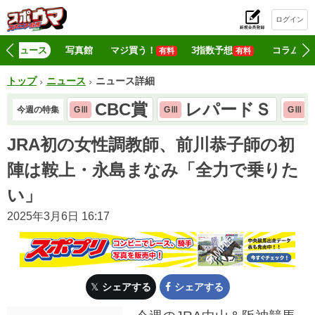
ログイン
初
ニュース
写真館
マジ買う！
3指数予想
コラム
有料
有料
トップ
ニュース
ニュース詳細
CBC賞
レパードＳ
今週の特集
GⅢ
GⅢ
GⅢ
JRA初の女性調教師、前川恭子師の初
陣は鞍上・永島まなみ「全力で乗りた
い」
2025年3月6日 16:17
シェアする
シェアする