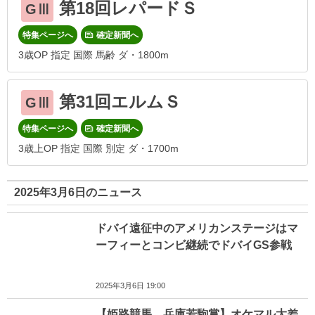
第18回レパードＳ
GⅢ
特集ページへ
確定新聞へ
3歳OP 指定 国際 馬齢 ダ・1800m
第31回エルムＳ
GⅢ
特集ページへ
確定新聞へ
3歳上OP 指定 国際 別定 ダ・1700m
2025年3月6日のニュース
ドバイ遠征中のアメリカンステージはマ
ーフィーとコンビ継続でドバイGS参戦
2025年3月6日 19:00
【姫路競馬 兵庫若駒賞】オケマル大差