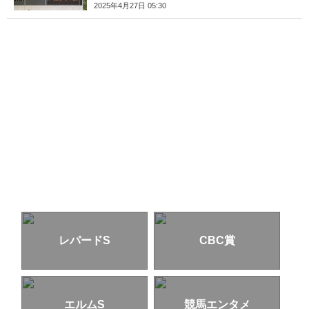
2025年4月27日 05:30
レパードS
CBC賞
エルムS
競馬エンタメ