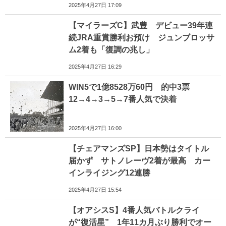
2025年4月27日 17:09
【マイラーズC】武豊 デビュー39年連
続JRA重賞勝利お預け ジュンブロッサ
ム2着も「復調の兆し」
2025年4月27日 16:29
WIN5で1億8528万60円 的中3票
12→4→3→5→7番人気で決着
2025年4月27日 16:00
【チェアマンズSP】日本勢はタイトル
届かず サトノレーヴ2着が最高 カー
インライジング12連勝
2025年4月27日 15:54
【オアシスS】4番人気バトルクライ
が“復活星” 1年11カ月ぶり勝利でオー