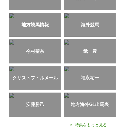
地方競馬情報
海外競馬
今村聖奈
武 豊
クリストフ・ルメール
福永祐一
安藤勝己
地方海外G1出馬表
特集をもっと見る