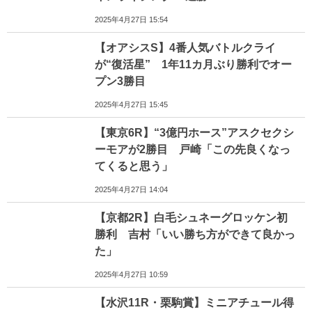
2025年4月27日 15:54
【オアシスS】4番人気バトルクライ
が“復活星” 1年11カ月ぶり勝利でオー
プン3勝目
2025年4月27日 15:45
【東京6R】“3億円ホース”アスクセクシ
ーモアが2勝目 戸崎「この先良くなっ
てくると思う」
2025年4月27日 14:04
【京都2R】白毛シュネーグロッケン初
勝利 吉村「いい勝ち方ができて良かっ
た」
2025年4月27日 10:59
【水沢11R・栗駒賞】ミニアチュール得