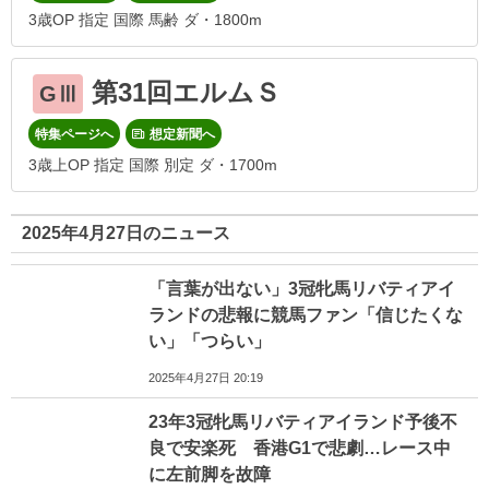
3歳OP 指定 国際 馬齢 ダ・1800m
第31回エルムＳ
GⅢ
特集ページへ
想定新聞へ
3歳上OP 指定 国際 別定 ダ・1700m
2025年4月27日のニュース
「言葉が出ない」3冠牝馬リバティアイ
ランドの悲報に競馬ファン「信じたくな
い」「つらい」
2025年4月27日 20:19
23年3冠牝馬リバティアイランド予後不
良で安楽死 香港G1で悲劇…レース中
に左前脚を故障