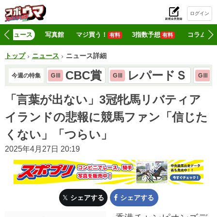
ログイン
初
ニュース
写真館
マジ買う！
3指数予想
コラム
有料
有料
トップ
ニュース
ニュース詳細
CBC賞
レパードＳ
今週の特集
GⅢ
GⅢ
GⅢ
「言葉が出ない」3冠牝馬リバティア
イランドの悲報に競馬ファン「信じた
くない」「つらい」
2025年4月27日 20:19
シェアする
シェアする