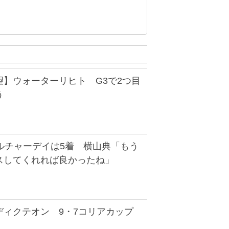
望】ウォーターリヒト G3で2つ目
う
ルチャーデイは5着 横山典「もう
スしてくれれば良かったね」
ディクテオン 9・7コリアカップ