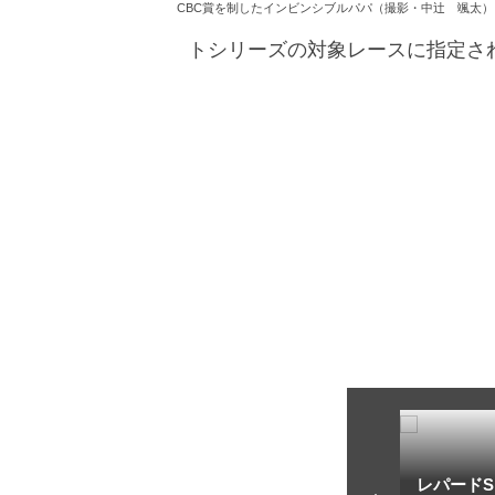
CBC賞を制したインビンシブルパパ（撮影・中辻 颯太
トシリーズの対象レースに指定さ
トフ・ルメール
安藤勝己
レパードS