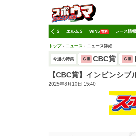
トップ
CBC賞
レパードＳ
エルムＳ
WIN5
レース情
有料
トップ
ニュース
ニュース詳細
CBC賞
今週の特集
GⅢ
GⅢ
【CBC賞】インビンシブ
2025年8月10日 15:40