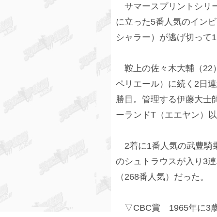
サマースプリントシリーズ
に立った5番人気のインビ
シャラー）が逃げ切って
鞍上の佐々木大輔（22
ペリエール）に続く2日連
勝目。管理する伊藤大士師（
ーランドT（エエヤン）以
2着に1番人気の武豊騎
のシュトラウスが入り3連単
（268番人気）だった。
▽CBC賞 1965年に