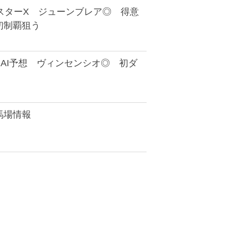
ミスターX ジューンブレア◎ 得意
初制覇狙う
AI予想 ヴィンセンシオ◎ 初ダ
馬場情報