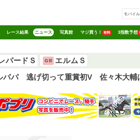
モバイル
報
レース結果
ニュース
写真館
マジ買う！
3指数予想
有料
レパードＳ
エルムＳ
GⅢ
ルパパ 逃げ切って重賞初V 佐々木大輔