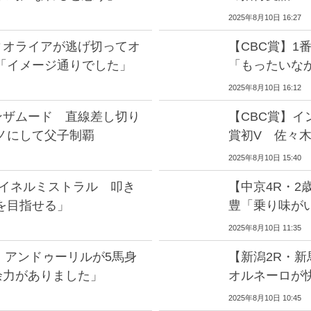
2025年8月10日 16:27
ィオライアが逃げ切ってオ
【CBC賞】1
「イメージ通りでした」
「もったいな
2025年8月10日 16:12
ンザムード 直線差し切り
【CBC賞】
ノにして父子制覇
賞初V 佐々
2025年8月10日 15:40
マイネルミストラル 叩き
【中京4R・2
を目指せる」
豊「乗り味が
2025年8月10日 11:35
】アンドゥーリルが5馬身
【新潟2R・
余力がありました」
オルネーロが
2025年8月10日 10:45