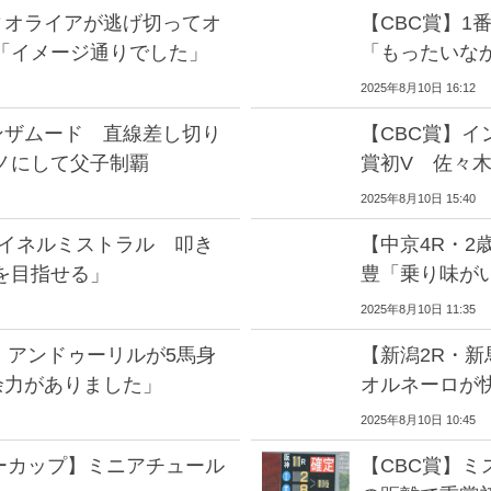
ィオライアが逃げ切ってオ
【CBC賞】1
「イメージ通りでした」
「もったいな
2025年8月10日 16:12
ンザムード 直線差し切り
【CBC賞】
ノにして父子制覇
賞初V 佐々
2025年8月10日 15:40
マイネルミストラル 叩き
【中京4R・2
を目指せる」
豊「乗り味が
2025年8月10日 11:35
】アンドゥーリルが5馬身
【新潟2R・
余力がありました」
オルネーロが
2025年8月10日 10:45
ーカップ】ミニアチュール
【CBC賞】