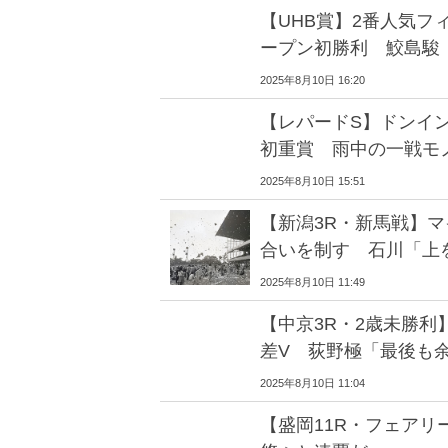
【UHB賞】2番人気フ
ープン初勝利 鮫島駿
2025年8月10日 16:20
【レパードS】ドンイ
初重賞 雨中の一戦モ
2025年8月10日 15:51
【新潟3R・新馬戦】
合いを制す 石川「上
2025年8月10日 11:49
【中京3R・2歳未勝利
差V 荻野極「最後も
2025年8月10日 11:04
【盛岡11R・フェアリ