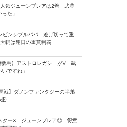
番人気ジューンブレアは2着 武豊
かった」
インビンシブルパパ 逃げ切って重
木大輔は連日の重賞制覇
歳新馬】アストロレガシーがV 武
いいですね」
新馬戦】ダノンファンタジーの半弟
快勝
ミスターX ジューンブレア◎ 得意