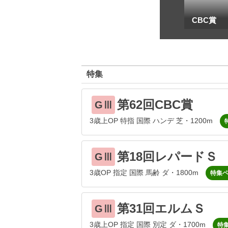
一
地方海外G1出馬表
CBC賞
特集
第62回CBC賞
GⅢ
3歳上OP 特指 国際 ハンデ 芝・1200m
第18回レパードＳ
GⅢ
3歳OP 指定 国際 馬齢 ダ・1800m
特集
第31回エルムＳ
GⅢ
3歳上OP 指定 国際 別定 ダ・1700m
特