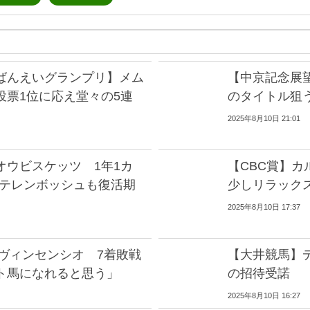
2ばんえいグランプリ】メム
【中京記念展
投票1位に応え堂々の5連
のタイトル狙
2025年8月10日 21:01
オウビスケッツ 1年1カ
【CBC賞】カ
ステレンボッシュも復活期
少しリラック
2025年8月10日 17:37
ヴィンセンシオ 7着敗戦
【大井競馬】
ト馬になれると思う」
の招待受諾
2025年8月10日 16:27