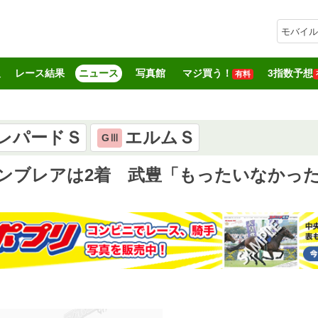
モバイル
報
レース結果
ニュース
写真館
マジ買う！
3指数予想
有料
レパードＳ
エルムＳ
GⅢ
ーンブレアは2着 武豊「もったいなかっ