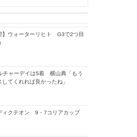
望】ウォーターリヒト G3で2つ目
う
ルチャーデイは5着 横山典「もう
スしてくれれば良かったね」
ディクテオン 9・7コリアカップ