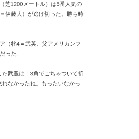
（芝1200メートル）は5番人気の
4＝伊藤大）が逃げ切った。勝ち時
ア（牝4＝武英、父アメリカンフ
着だった。
た武豊は「3角でごちゃついて折
乗れなかったね。もったいなかっ