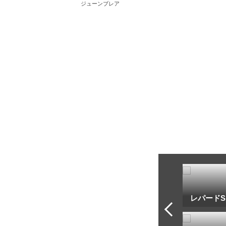
ジューンブレア
トフ・ルメール
安藤勝己
レパードS