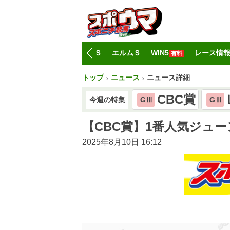
トップ
CBC賞
レパードＳ
エルムＳ
WIN5
レース情
有料
トップ
ニュース
ニュース詳細
CBC賞
今週の特集
GⅢ
GⅢ
【CBC賞】1番人気ジュ
2025年8月10日 16:12