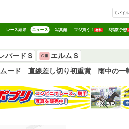
モバイル
報
レース結果
ニュース
写真館
マジ買う！
3指数予想
有料
レパードＳ
エルムＳ
GⅢ
ザムード 直線差し切り初重賞 雨中の一