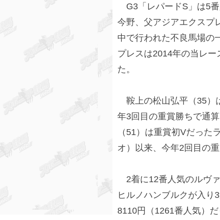
G3「レパードS」は5番
今野、父アジアエクスプ
中で行われた不良馬場の
プレスは2014年の当レ
た。
鞍上の松山弘平（35）
年3回目の重賞勝ちで通算
（51）は重賞初Vだったラ
オ）以来、今年2回目の重
2着に12番人気のルヴァ
ヒルノハンブルクが入り3連
8110円（1261番人気