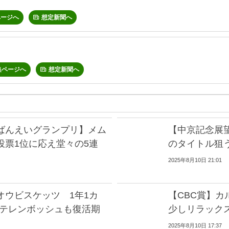
ページへ
想定新聞へ
集ページへ
想定新聞へ
2ばんえいグランプリ】メム
【中京記念展
投票1位に応え堂々の5連
のタイトル狙
2025年8月10日 21:01
オウビスケッツ 1年1カ
【CBC賞】カ
ステレンボッシュも復活期
少しリラック
2025年8月10日 17:37