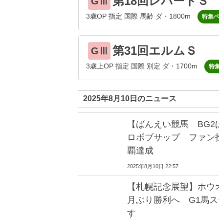
第18回レパードＳ
GⅢ
3歳OP 指定 国際 馬齢 ダ・1800m
特集
第31回エルムＳ
GⅢ
3歳上OP 指定 国際 別定 ダ・1700m
特
2025年8月10日のニュース
【ばんえい競馬 BG
ロボブサップ ファン
覇達成
2025年8月10日 22:57
【札幌記念展望】ホウ
月ぶり勝利へ G1馬
す