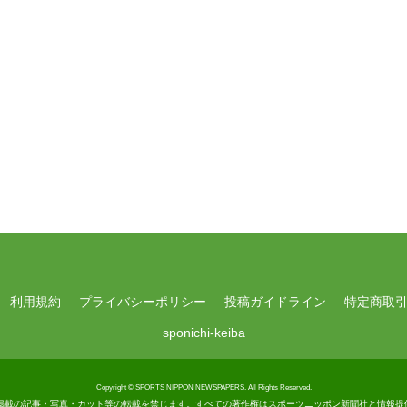
利用規約
プライバシーポリシー
投稿ガイドライン
特定商取
sponichi-keiba
Copyright © SPORTS NIPPON NEWSPAPERS.
All Rights Reserved.
nnexに掲載の記事・写真・カット等の転載を禁じます。
すべての著作権はスポーツニッポン新聞社と情報提