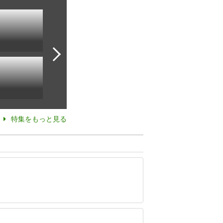
特集をもっと見る