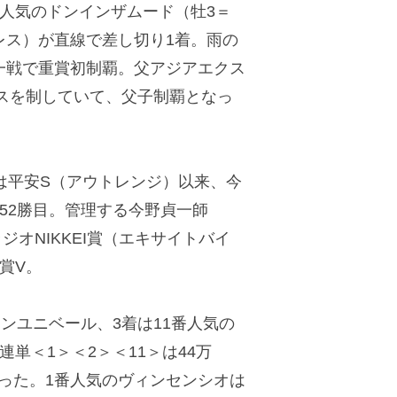
人気のドンインザムード（牡3＝
レス）が直線で差し切り1着。雨の
一戦で重賞初制覇。父アジアエクス
ースを制していて、父子制覇となっ
は平安S（アウトレンジ）以来、今
52勝目。管理する今野貞一師
ジオNIKKEI賞（エキサイトバイ
賞V。
ンユニベール、3着は11番人気の
単＜1＞＜2＞＜11＞は44万
）だった。1番人気のヴィンセンシオは