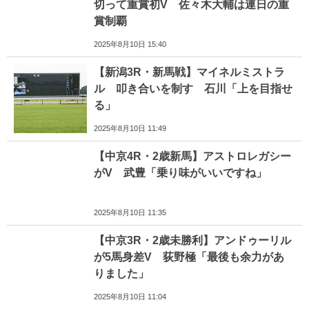
切って重賞初V 佐々木大輔は連日の重
賞制覇
2025年8月10日 15:40
【新潟3R・新馬戦】マイネルミストラ
ル 叩き合いを制す 石川「上を目指せ
る」
2025年8月10日 11:49
【中京4R・2歳新馬】アストロレガシー
がV 武豊「乗り味がいいですね」
2025年8月10日 11:35
【中京3R・2歳未勝利】アンドゥーリル
が5馬身差V 荻野極「最後も余力があ
りました」
2025年8月10日 11:04