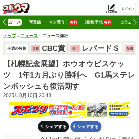
ログイン
初
ニュース
写真館
マジ買う！
3指数予想
コラム
有料
有料
トップ
ニュース
ニュース詳細
CBC賞
レパードＳ
今週の特集
GⅢ
GⅢ
GⅢ
【札幌記念展望】ホウオウビスケッ
ツ 1年1カ月ぶり勝利へ G1馬ステレ
ンボッシュも復活期す
2025年8月10日 20:48
シェアする
シェアする