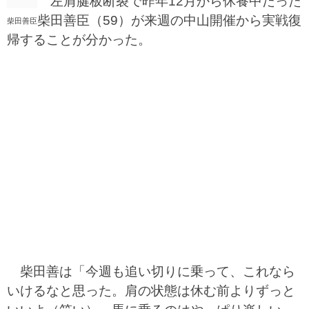
左肩腱板断裂で昨年12月から休養中だった
柴田善臣（59）が来週の中山開催から実戦復
柴田善臣
帰することが分かった。
柴田善は「今週も追い切りに乗って、これなら
いけるなと思った。肩の状態は休む前よりずっと