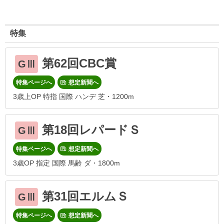
特集
第62回CBC賞
GⅢ
特集ページへ
想定新聞へ
3歳上OP 特指 国際 ハンデ 芝・1200m
第18回レパードＳ
GⅢ
特集ページへ
想定新聞へ
3歳OP 指定 国際 馬齢 ダ・1800m
第31回エルムＳ
GⅢ
特集ページへ
想定新聞へ