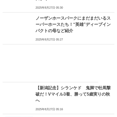
2025年8月27日 05:30
ノーザンホースパークにまだまだいるス
ーパーホースたち！“英雄”ディープイン
パクトの母など紹介
2025年8月27日 05:27
【新潟記念】シランケド 鬼脚で牡馬撃
破だ！Vマイル3着、勝って5歳実りの秋
へ
2025年8月27日 05:16