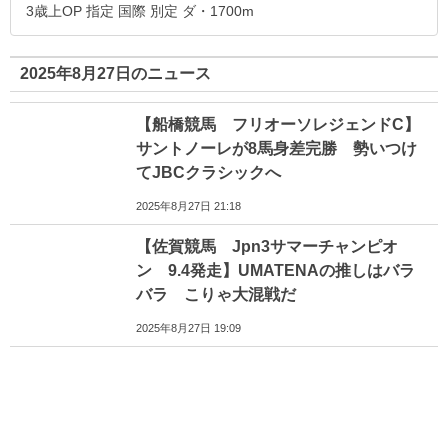
3歳上OP 指定 国際 別定 ダ・1700m
2025年8月27日のニュース
【船橋競馬 フリオーソレジェンドC】
サントノーレが8馬身差完勝 勢いつけ
てJBCクラシックへ
2025年8月27日 21:18
【佐賀競馬 Jpn3サマーチャンピオ
ン 9.4発走】UMATENAの推しはバラ
バラ こりゃ大混戦だ
2025年8月27日 19:09