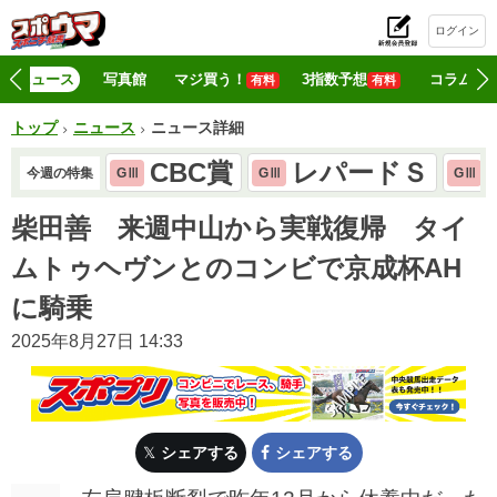
ログイン
初
ニュース
写真館
マジ買う！
3指数予想
コラム
有料
有料
トップ
ニュース
ニュース詳細
CBC賞
レパードＳ
今週の特集
GⅢ
GⅢ
GⅢ
柴田善 来週中山から実戦復帰 タイ
ムトゥヘヴンとのコンビで京成杯AH
に騎乗
2025年8月27日 14:33
シェアする
シェアする