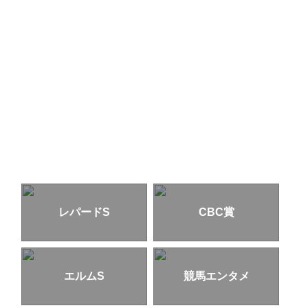
レパードS
CBC賞
エルムS
競馬エンタメ