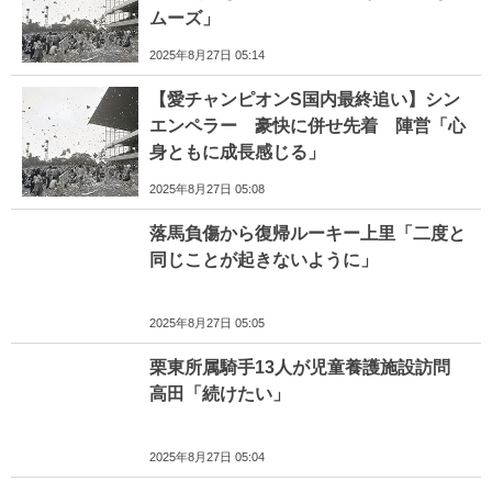
ムーズ」
2025年8月27日 05:14
【愛チャンピオンS国内最終追い】シン
エンペラー 豪快に併せ先着 陣営「心
身ともに成長感じる」
2025年8月27日 05:08
落馬負傷から復帰ルーキー上里「二度と
同じことが起きないように」
2025年8月27日 05:05
栗東所属騎手13人が児童養護施設訪問
高田「続けたい」
2025年8月27日 05:04