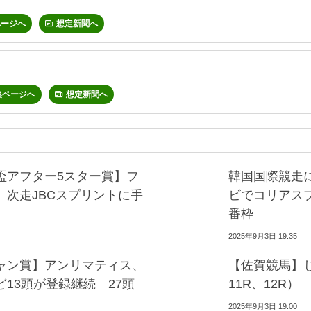
ページへ
想定新聞へ
集ページへ
想定新聞へ
盃アフター5スター賞】フ
韓国国際競走
 次走JBCスプリントに手
ビでコリアス
番枠
2025年9月3日 19:35
ャン賞】アンリマティス、
【佐賀競馬】じ
13頭が登録継続 27頭
11R、12R）
2025年9月3日 19:00