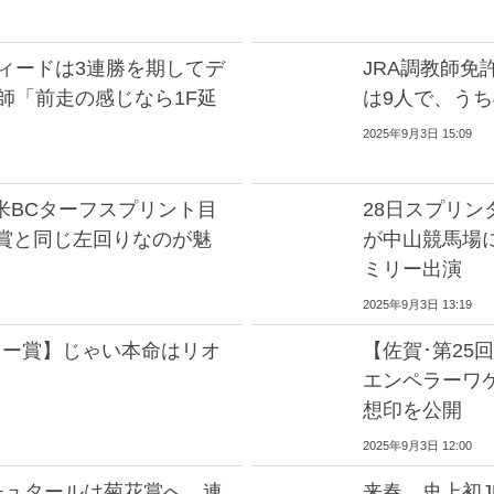
ィードは3連勝を期してデ
JRA調教師免
師「前走の感じなら1F延
は9人で、うち
2025年9月3日 15:09
米BCターフスプリント目
28日スプリ
C賞と同じ左回りなのが魅
が中山競馬場
ミリー出演
2025年9月3日 13:19
ター賞】じゃい本命はリオ
【佐賀･第2
エンペラーワ
想印を公開
2025年9月3日 12:00
チュタールは菊花賞へ 連
来春、史上初J