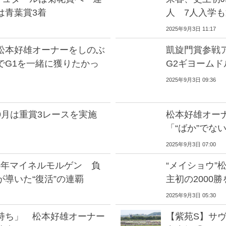
は青葉賞3着
人 7人入学
2025年9月3日 11:17
松本好雄オーナーをしのぶ
凱旋門賞参戦
でG1を一緒に獲りたかっ
G2ギヨーム
2025年9月3日 09:36
9月は重賞3レースを実施
松本好雄オー
「“ばか”でな
2025年9月3日 07:00
5年マイネルモルゲン 負
“メイショウ”
導いた“復活”の連覇
主初の2000
2025年9月3日 05:30
持ち」 松本好雄オーナー
【紫苑S】サ