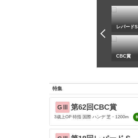
トフ・ルメール
安藤勝己
レパードS
一
地方海外G1出馬表
CBC賞
特集
第62回CBC賞
GⅢ
3歳上OP 特指 国際 ハンデ 芝・1200m