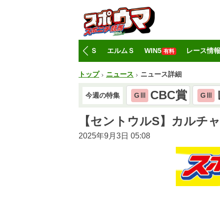
トップ
CBC賞
レパードＳ
エルムＳ
WIN5
レース情
有料
トップ
ニュース
ニュース詳細
CBC賞
今週の特集
GⅢ
GⅢ
【セントウルS】カルチ
2025年9月3日 05:08