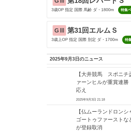
第18回レパードＳ
GⅢ
3歳OP 指定 国際 馬齢 ダ・1800m
特集
第31回エルムＳ
GⅢ
3歳上OP 指定 国際 別定 ダ・1700m
特
2025年9月3日のニュース
【大井競馬 スポニチ
ァーンヒルが重賞連勝
応え
2025年9月3日 21:18
【仏ムーランドロンシ
ゴートゥファーストなど
が登録取消