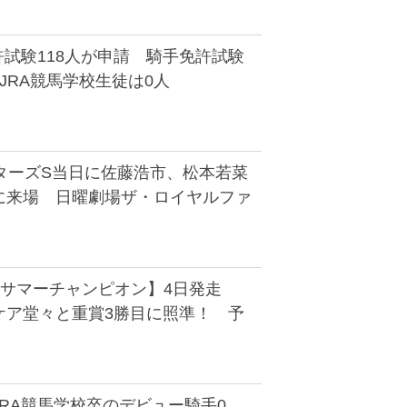
許試験118人が申請 騎手免許試験
JRA競馬学校生徒は0人
ンターズS当日に佐藤浩市、松本若菜
に来場 日曜劇場ザ・ロイヤルファ
5回サマーチャンピオン】4日発走
ケア堂々と重賞3勝目に照準！ 予
RA競馬学校卒のデビュー騎手0