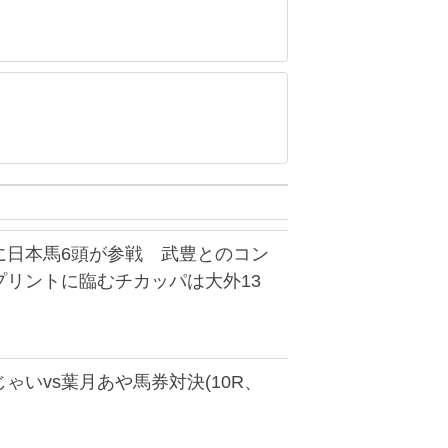
に日本馬6頭が参戦 武豊とのコン
プリントに臨むチカッパは大外13
ゃいvs葉月あや馬券対決(10R、