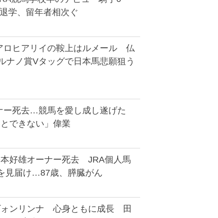
も退学、留年者相次ぐ
アロヒアリイの鞍上はルメール 仏
ドルナノ賞Vタッグで日本馬悲願狙う
ナー死去…競馬を愛し成し遂げた
いとできない」偉業
松本好雄オーナー死去 JRA個人馬
勝を見届け…87歳、膵臓がん
ヴォンリンナ 心身ともに成長 田