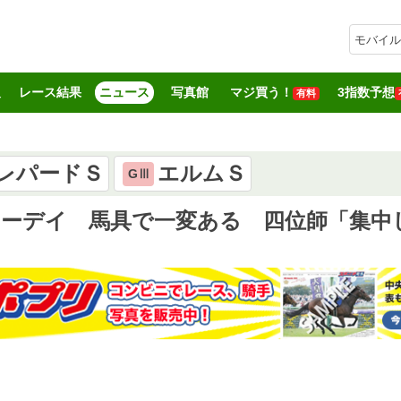
モバイル
報
レース結果
ニュース
写真館
マジ買う！
3指数予想
有料
レパードＳ
エルムＳ
GⅢ
ャーデイ 馬具で一変ある 四位師「集中