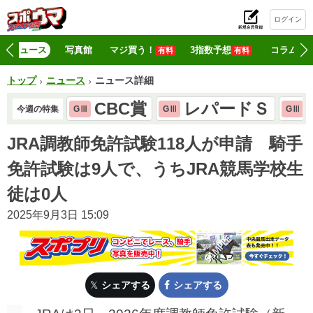
ログイン
初
ニュース
写真館
マジ買う！
3指数予想
コラム
有料
有料
トップ
ニュース
ニュース詳細
CBC賞
レパードＳ
今週の特集
GⅢ
GⅢ
GⅢ
JRA調教師免許試験118人が申請 騎手
免許試験は9人で、うちJRA競馬学校生
徒は0人
2025年9月3日 15:09
シェアする
シェアする