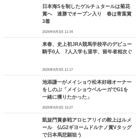
日本海Sを制したゲルチュタールは菊花
賞へ 連勝でオープン入り 春は青葉賞
3着
2025年9月3日 11:34
来春、史上初JRA競馬学校卒のデビュー
騎手0人 7人入学も退学、留年者相次ぐ
2025年9月3日 11:17
池添謙一がメイショウ松本好雄オーナー
をしのぶ「メイショウベルーガでG1を
一緒に獲りたかった」
2025年9月3日 10:27
凱旋門賞参戦アロヒアリイの鞍上はルメ
ール 仏G2ギヨームドルナノ賞Vタッグ
で日本馬悲願狙う