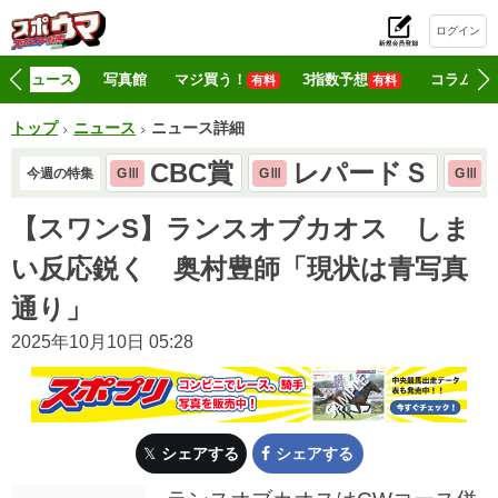
ログイン
初
ニュース
写真館
マジ買う！
3指数予想
コラム
有料
有料
トップ
ニュース
ニュース詳細
CBC賞
レパードＳ
今週の特集
GⅢ
GⅢ
GⅢ
【スワンS】ランスオブカオス しま
い反応鋭く 奥村豊師「現状は青写真
通り」
2025年10月10日 05:28
シェアする
シェアする