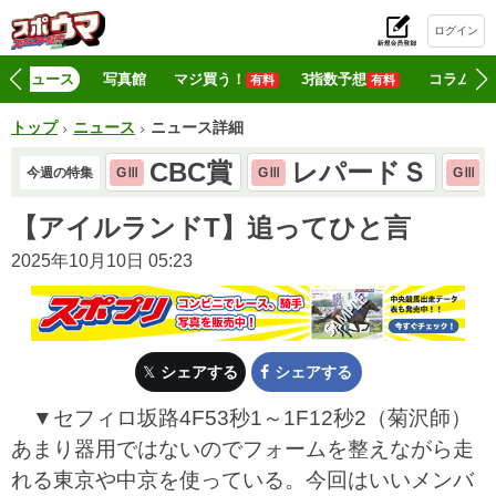
ログイン
初
ニュース
写真館
マジ買う！
3指数予想
コラム
有料
有料
トップ
ニュース
ニュース詳細
CBC賞
レパードＳ
今週の特集
GⅢ
GⅢ
GⅢ
【アイルランドT】追ってひと言
2025年10月10日 05:23
シェアする
シェアする
▼セフィロ坂路4F53秒1～1F12秒2（菊沢師）
あまり器用ではないのでフォームを整えながら走
れる東京や中京を使っている。今回はいいメンバ