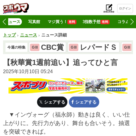
ログイン
初
ニュース
写真館
マジ買う！
3指数予想
コラム
有料
有料
トップ
ニュース
ニュース詳細
CBC賞
レパードＳ
今週の特集
GⅢ
GⅢ
GⅢ
【秋華賞1週前追い】追ってひと言
2025年10月10日 05:24
シェアする
シェアする
▼インヴォーグ（福永師）動きは良く、いい仕
上がりに。先行力があり、舞台も合いそう。抽選
を突破できれば。