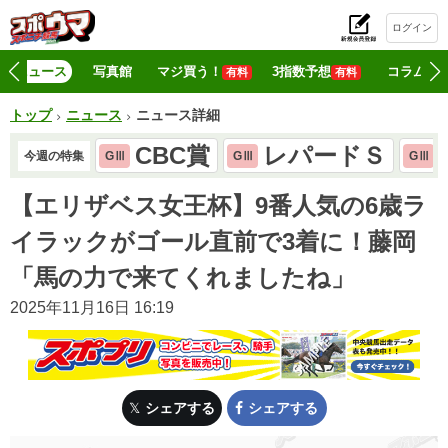
ログイン
初
ニュース
写真館
マジ買う！
3指数予想
コラム
有料
有料
トップ
ニュース
ニュース詳細
CBC賞
レパードＳ
今週の特集
GⅢ
GⅢ
GⅢ
【エリザベス女王杯】9番人気の6歳ラ
イラックがゴール直前で3着に！藤岡
「馬の力で来てくれましたね」
2025年11月16日 16:19
シェアする
シェアする