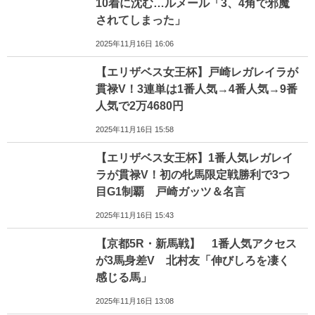
10着に沈む…ルメール「3、4角で邪魔
されてしまった」
2025年11月16日 16:06
【エリザベス女王杯】戸崎レガレイラが
貫禄V！3連単は1番人気→4番人気→9番
人気で2万4680円
2025年11月16日 15:58
【エリザベス女王杯】1番人気レガレイ
ラが貫禄V！初の牝馬限定戦勝利で3つ
目G1制覇 戸崎ガッツ＆名言
2025年11月16日 15:43
【京都5R・新馬戦】 1番人気アクセス
が3馬身差V 北村友「伸びしろを凄く
感じる馬」
2025年11月16日 13:08