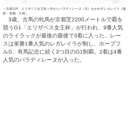
＜京都11R・エリザベス女王杯＞外からパラディレーヌ（左）をかわすレガレイラ（撮
影・長嶋 久樹）
3歳、古馬の牝馬が京都芝2200メートルで覇を
競うG1「エリザベス女王杯」が行われ、9番人気
のライラックが最後の最後で3着に入った。レー
スは単勝1番人気のレガレイラが制し、ホープフ
ルS、有馬記念に続く3つ目のG1制覇。2着は4番
人気のパラディレーヌが入った。