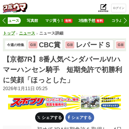
ログイン
初
ニュース
写真館
マジ買う！
3指数予想
コラム
有料
有料
トップ
ニュース
ニュース詳細
CBC賞
レパードＳ
今週の特集
GⅢ
GⅢ
GⅢ
【京都7R】8番人気ベンダバールV!ハ
マーハンセン騎手 短期免許で初勝利
に笑顔「ほっとした」
2026年1月11日 05:25
シェアする
シェアする