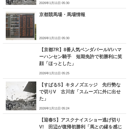
2026年1月11日 05:30
京都競馬場・馬場情報
2026年1月11日 05:30
【京都7R】8番人気ベンダバールV!ハマ
ーハンセン騎手 短期免許で初勝利に笑
顔「ほっとした」
2026年1月11日 05:25
【すばるS】キタノズエッジ 先行勢な
で切りV 古川吉「スムーズに外に出せ
た」
2026年1月11日 05:24
【迎春S】アスクナイスショー逃げ切り
V! 田辺が復帰初勝利「馬との縁を感じ