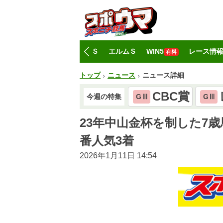
トップ
CBC賞
レパードＳ
エルムＳ
WIN5
レース情
有料
トップ
ニュース
ニュース詳細
CBC賞
今週の特集
GⅢ
GⅢ
23年中山金杯を制した7
番人気3着
2026年1月11日 14:54