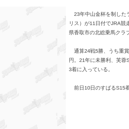
23年中山金杯を制した
リス）が11日付でJRA
県香取市の北総乗馬クラ
通算24戦5勝、うち重賞1
円。21年に未勝利、芙蓉
3着に入っている。
前日10日のすばるS15