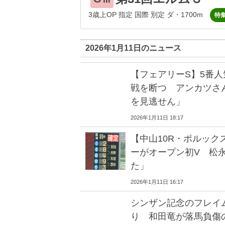
3歳上OP 指定 国際 別定 ダ・1700m
特
2026年1月11日のニュース
【フェアリーS】5番
戦を断つ アンカツさ
を見逃せん」
2026年1月11日 18:17
【中山10R・ポルック
ーがオープン初V 松
た」
2026年1月11日 16:17
シンザン記念のフレイ
り 和田竜が落馬負傷