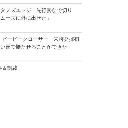
キタノズエッジ 先行勢なで切り
スムーズに外に出せた」
】ビービークローサー 末脚発揮初
いい形で勝たせることができた」
事＆制裁