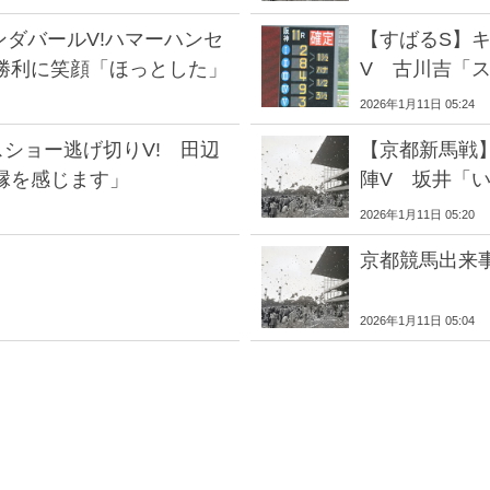
ンダバールV!ハマーハンセ
【すばるS】
勝利に笑顔「ほっとした」
V 古川吉「
2026年1月11日 05:24
ショー逃げ切りV! 田辺
【京都新馬戦
縁を感じます」
陣V 坂井「
2026年1月11日 05:20
京都競馬出来
2026年1月11日 05:04