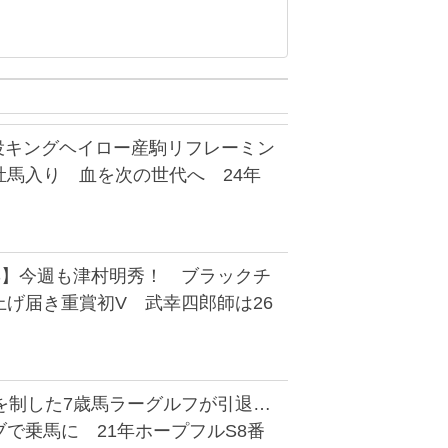
現役キングヘイロー産駒リフレーミン
牡馬入り 血を次の世代へ 24年
S】今週も津村明秀！ ブラックチ
上げ届き重賞初V 武幸四郎師は26
を制した7歳馬ラーグルフが引退…
で乗馬に 21年ホープフルS8番