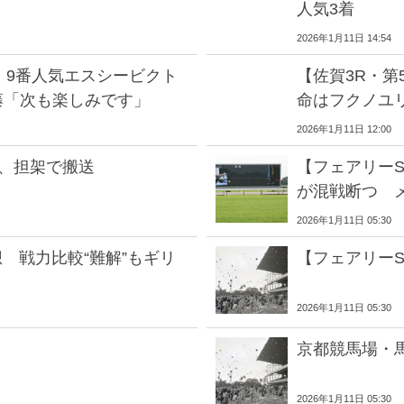
人気3着
2026年1月11日 14:54
】9番人気エスシービクト
【佐賀3R・
藤「次も楽しみです」
命はフクノユ
2026年1月11日 12:00
馬、担架で搬送
【フェアリー
が混戦断つ 
2026年1月11日 05:30
想 戦力比較“難解”もギリ
【フェアリー
2026年1月11日 05:30
京都競馬場・
2026年1月11日 05:30