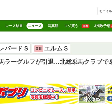
モバイル
報
レース結果
ニュース
写真館
マジ買う！
3指数予想
有料
レパードＳ
エルムＳ
GⅢ
歳馬ラーグルフが引退…北総乗馬クラブで乗