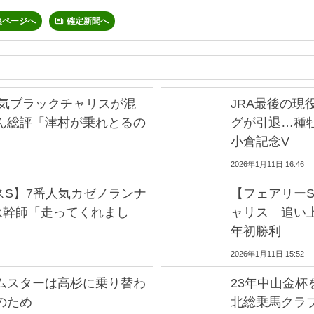
集ページへ
確定新聞へ
人気ブラックチャリスが混
JRA最後の
ん総評「津村が乗れとるの
グが引退…種
小倉記念V
2026年1月11日 16:46
スS】7番人気カゼノランナ
【フェアリー
永幹師「走ってくれまし
ャリス 追い
年初勝利
2026年1月11日 15:52
ムスターは高杉に乗り替わ
23年中山金杯
のため
北総乗馬クラブ