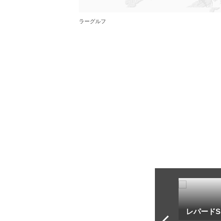
ラーグルフ
トフ・ルメール
安藤勝己
レパードS