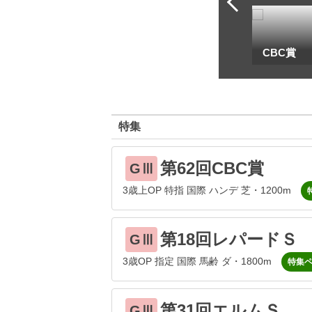
一
地方海外G1出馬表
CBC賞
特集
第62回CBC賞
GⅢ
3歳上OP 特指 国際 ハンデ 芝・1200m
第18回レパードＳ
GⅢ
3歳OP 指定 国際 馬齢 ダ・1800m
特集
第31回エルムＳ
GⅢ